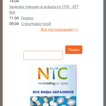
14.04
Заделка трещин в асфальте СПб - ATT
IKA
11.04
Гелиос
09.04
СпецНовострой
Все организации>>>
Открыть настройки
Поиск