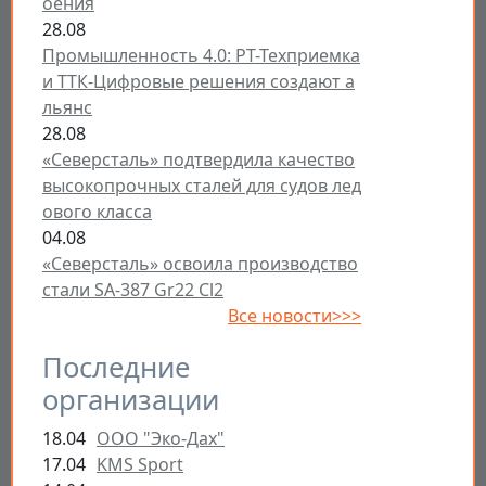
оения
28.08
Промышленность 4.0: РТ-Техприемка
и ТТК-Цифровые решения создают а
льянс
28.08
«Северсталь» подтвердила качество
высокопрочных сталей для судов лед
ового класса
04.08
«Северсталь» освоила производство
стали SA-387 Gr22 Cl2
Все новости>>>
Последние
организации
18.04
ООО "Эко-Дах"
17.04
KMS Sport