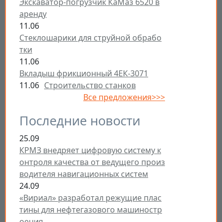
Экскаватор-погрузчик КаМаз 6520 в
аренду
11.06
Стеклошарики для струйной обрабо
тки
11.06
Вкладыш фрикционный 4ЕК-3071
11.06
Строительство станков
Все предложения>>>
Последние новости
25.09
КРМЗ внедряет цифровую систему к
онтроля качества от ведущего произ
водителя навигационных систем
24.09
«Вириал» разработал режущие плас
тины для нефтегазового машиностр
оения