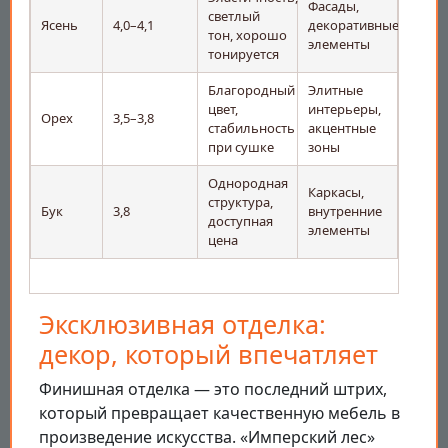
Фасады,
светлый
Ясень
4,0–4,1
декоративные
тон, хорошо
элементы
тонируется
Благородный
Элитные
цвет,
интерьеры,
Орех
3,5–3,8
стабильность
акцентные
при сушке
зоны
Однородная
Каркасы,
структура,
Бук
3,8
внутренние
доступная
элементы
цена
Эксклюзивная отделка:
декор, который впечатляет
Финишная отделка — это последний штрих,
который превращает качественную мебель в
произведение искусства. «Имперский лес»