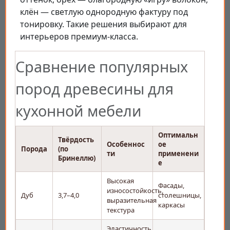
клён — светлую однородную фактуру под
тонировку. Такие решения выбирают для
интерьеров премиум-класса.
Сравнение популярных
пород древесины для
кухонной мебели
Оптимальн
Твёрдость
Особеннос
ое
Порода
(по
ти
применени
Бринеллю)
е
Высокая
Фасады,
износостойкость,
Дуб
3,7–4,0
столешницы,
выразительная
каркасы
текстура
Эластичность,