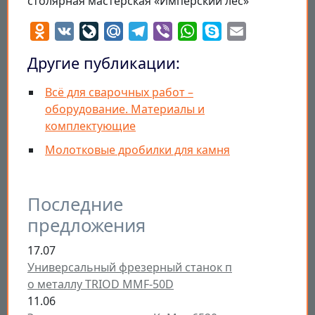
столярная мастерская «Имперский лес»
Odnoklassniki
VK
LiveJournal
Mail.Ru
Telegram
Viber
WhatsApp
Skype
Email
Другие публикации:
Всё для сварочных работ –
оборудование. Материалы и
комплектующие
Молотковые дробилки для камня
Последние
предложения
17.07
Универсальный фрезерный станок п
о металлу TRIOD MMF-50D
11.06