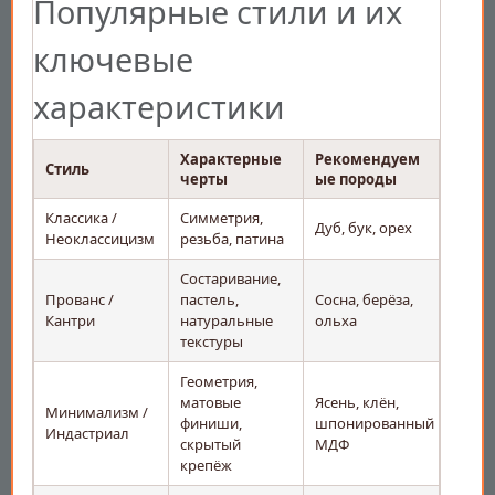
Популярные стили и их
ключевые
характеристики
Характерные
Рекомендуем
Стиль
черты
ые породы
Классика /
Симметрия,
Дуб, бук, орех
Неоклассицизм
резьба, патина
Состаривание,
Прованс /
пастель,
Сосна, берёза,
Кантри
натуральные
ольха
текстуры
Геометрия,
матовые
Ясень, клён,
Минимализм /
финиши,
шпонированный
Индастриал
скрытый
МДФ
крепёж