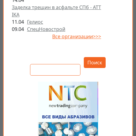
14.04
Заделка трещин в асфальте СПб - ATT
IKA
11.04
Гелиос
09.04
СпецНовострой
Все организации>>>
Открыть настройки
Поиск