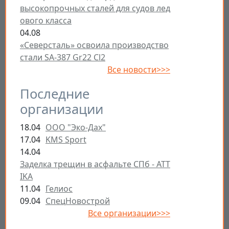
высокопрочных сталей для судов лед
ового класса
04.08
«Северсталь» освоила производство
стали SA-387 Gr22 Cl2
Все новости>>>
Последние
организации
18.04
ООО "Эко-Дах"
17.04
KMS Sport
14.04
Заделка трещин в асфальте СПб - ATT
IKA
11.04
Гелиос
09.04
СпецНовострой
Все организации>>>