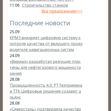
11.06
Строительство станков
Все предложения>>>
Последние новости
25.09
КРМЗ внедряет цифровую систему к
онтроля качества от ведущего произ
водителя навигационных систем
24.09
«Вириал» разработал режущие плас
тины для нефтегазового машиностр
оения
28.08
Промышленность 4.0: РТ-Техприемка
и ТТК-Цифровые решения создают а
льянс
28.08
«Северсталь» подтвердила качество