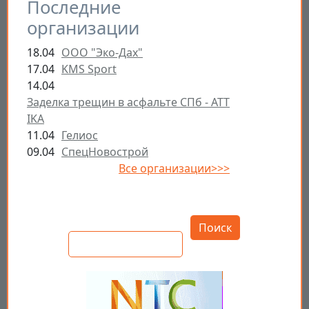
Последние
организации
18.04
ООО "Эко-Дах"
17.04
KMS Sport
14.04
Заделка трещин в асфальте СПб - ATT
IKA
11.04
Гелиос
09.04
СпецНовострой
Все организации>>>
Открыть настройки
Поиск