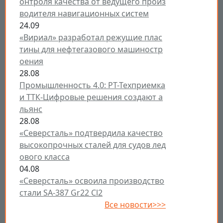
онтроля качества от ведущего произ
водителя навигационных систем
24.09
«Вириал» разработал режущие плас
тины для нефтегазового машиностр
оения
28.08
Промышленность 4.0: РТ-Техприемка
и ТТК-Цифровые решения создают а
льянс
28.08
«Северсталь» подтвердила качество
высокопрочных сталей для судов лед
ового класса
04.08
«Северсталь» освоила производство
стали SA-387 Gr22 Cl2
Все новости>>>