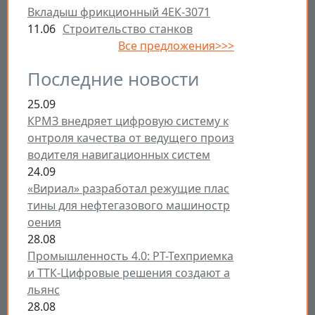
Вкладыш фрикционный 4ЕК-3071
11.06
Строительство станков
Все предложения>>>
Последние новости
25.09
КРМЗ внедряет цифровую систему к
онтроля качества от ведущего произ
водителя навигационных систем
24.09
«Вириал» разработал режущие плас
тины для нефтегазового машиностр
оения
28.08
Промышленность 4.0: РТ-Техприемка
и ТТК-Цифровые решения создают а
льянс
28.08