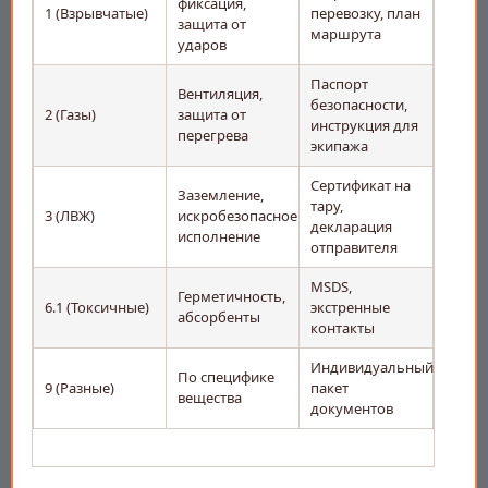
фиксация,
1 (Взрывчатые)
перевозку, план
защита от
маршрута
ударов
Паспорт
Вентиляция,
безопасности,
2 (Газы)
защита от
инструкция для
перегрева
экипажа
Сертификат на
Заземление,
тару,
3 (ЛВЖ)
искробезопасное
декларация
исполнение
отправителя
MSDS,
Герметичность,
6.1 (Токсичные)
экстренные
абсорбенты
контакты
Индивидуальный
По специфике
9 (Разные)
пакет
вещества
документов