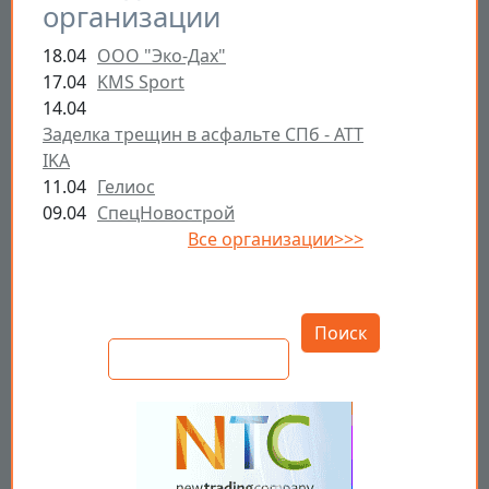
организации
18.04
ООО "Эко-Дах"
17.04
KMS Sport
14.04
Заделка трещин в асфальте СПб - ATT
IKA
11.04
Гелиос
09.04
СпецНовострой
Все организации>>>
Открыть настройки
Поиск