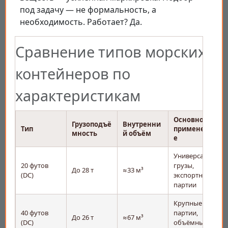
под задачу — не формальность, а
необходимость. Работает? Да.
Сравнение типов морских
контейнеров по
характеристикам
Основное
Грузоподъё
Внутренни
Тип
применени
мность
й объём
е
Универсальные
20 футов
грузы,
До 28 т
≈33 м³
(DC)
экспортные
партии
Крупные
40 футов
партии,
До 26 т
≈67 м³
(DC)
объёмные