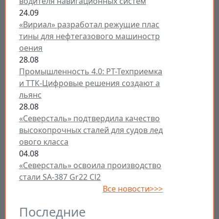
водителя навигационных систем
24.09
«Вириал» разработал режущие плас
тины для нефтегазового машиностр
оения
28.08
Промышленность 4.0: РТ-Техприемка
и ТТК-Цифровые решения создают а
льянс
28.08
«Северсталь» подтвердила качество
высокопрочных сталей для судов лед
ового класса
04.08
«Северсталь» освоила производство
стали SA-387 Gr22 Cl2
Все новости>>>
Последние