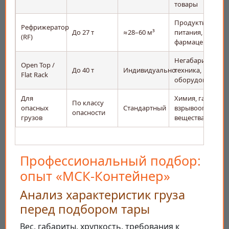
товары
Продукты
Рефрижератор
До 27 т
≈28–60 м³
питания,
(RF)
фармацевтика
Негабарит,
Open Top /
До 40 т
Индивидуально
техника,
Flat Rack
оборудование
Для
Химия, газы,
По классу
опасных
Стандартный
взрывоопасные
опасности
грузов
вещества
Профессиональный подбор:
опыт «МСК-Контейнер»
Анализ характеристик груза
перед подбором тары
Вес, габариты, хрупкость, требования к