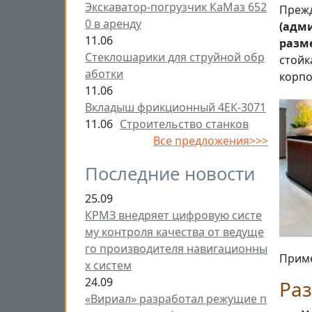
Экскаватор-погрузчик КаМаз 652
Прежд
0 в аренду
(адм
11.06
разм
Стеклошарики для струйной обр
стойк
аботки
корпо
11.06
Вкладыш фрикционный 4ЕК-3071
11.06
Строительство станков
Все предложения>>>
Последние новости
25.09
КРМЗ внедряет цифровую систе
му контроля качества от ведуще
го производителя навигационны
Приме
х систем
24.09
Ра
«Вириал» разработал режущие п