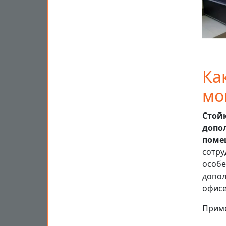
Ка
мо
Стой
допо
поме
сотру
особе
допол
офисе
Приме