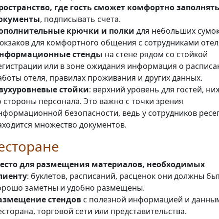
ространство, где гость сможет комфортно заполнят
окументы
, подписывать счета.
ополнительные крючки и полки
для небольших сумок
юкзаков для комфортного общения с сотрудниками отел
нформационные стенды
на стене рядом со стойкой
егистрации или в зоне ожидания информация о расписа
аботы отеля, правилах проживания и других данных.
вухуровневые стойки
: верхний уровень для гостей, н
о стороны персонала. Это важно с точки зрения
нформационной безопасности, ведь у сотрудников рес
аходится множество документов.
есторане
есто для размещения материалов, необходимых
лиенту
: буклетов, расписаний, расценок они должны бы
орошо заметны и удобно размещены.
азмещение стендов
с полезной информацией и данны
есторана, торговой сети или представительства.