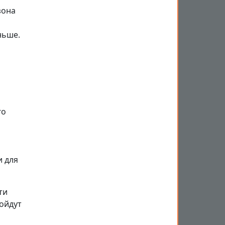
зона
ньше.
го
и для
ти
ойдут