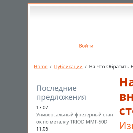
Перейти к основному содержанию
Войти
Строка навигации
Home
Публикации
На Что Обратить 
На
Последние
в
предложения
с
17.07
Универсальный фрезерный стан
ок по металлу TRIOD MMF-50D
Из
11.06