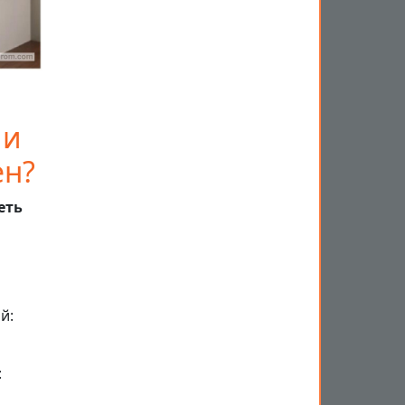
ии
ен?
еть
й:
: