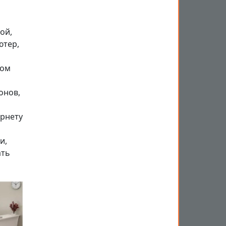
ой,
ютер,
вом
онов,
рнету
и,
ать