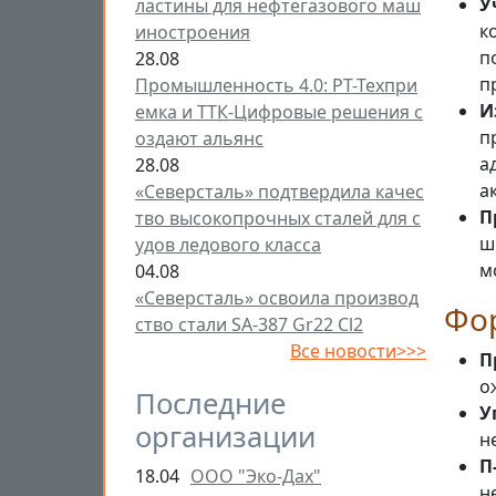
У
ластины для нефтегазового маш
к
иностроения
п
28.08
п
Промышленность 4.0: РТ-Техпри
И
емка и ТТК-Цифровые решения с
п
оздают альянс
а
28.08
а
«Северсталь» подтвердила качес
П
тво высокопрочных сталей для с
ш
удов ледового класса
м
04.08
«Северсталь» освоила производ
Фо
ство стали SA-387 Gr22 Cl2
Все новости>>>
П
о
Последние
У
организации
н
П
18.04
ООО "Эко-Дах"
н