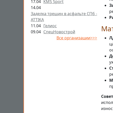
17.04
KMS Sport
З
14.04
р
Заделка трещин в асфальте СПб -
Р
ATTIKA
11.04
Гелиос
Ма
09.04
СпецНовострой
Все организации>>>
Л
ц
о
Д
у
С
р
М
п
Сове
испол
износ