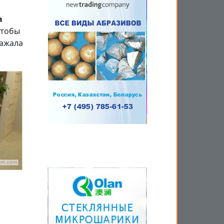
а
чтобы
ражала