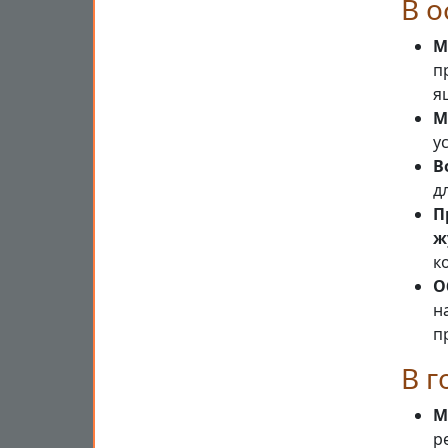
В о
М
п
я
М
у
В
д
П
ж
к
О
н
п
В г
М
р