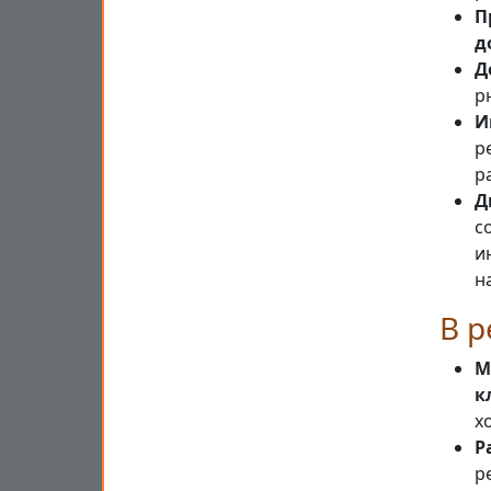
П
д
Д
р
И
р
р
Д
с
и
н
В р
М
к
х
Р
р