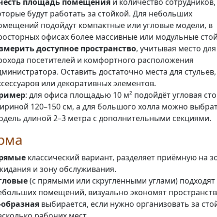
честь площадь помещения
и количество сотрудников,
оторые будут работать за стойкой. Для небольших
омещений подойдут компактные или угловые модели, в
росторных офисах более массивные или модульные стой
змерить доступное пространство
, учитывая место для
рохода посетителей и комфортного расположения
дминистратора. Оставить достаточно места для стульев,
ксессуаров или декоративных элементов.
ример
: для офиса площадью 10 м² подойдёт угловая ст
ириной 120–150 см, а для большого холла можно выбра
одель длиной 2–3 метра с дополнительными секциями.
рма
рямые
классический вариант, разделяет приёмную на з
жидания и зону обслуживания.
гловые
(с прямыми или скруглёнными углами) подходят
ебольших помещений, визуально экономят пространств
-образная
выбирается, если нужно организовать за сто
есколько рабочих мест.