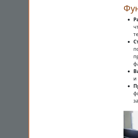
Фу
Р
ч
т
С
п
п
ф
В
и
П
ф
з