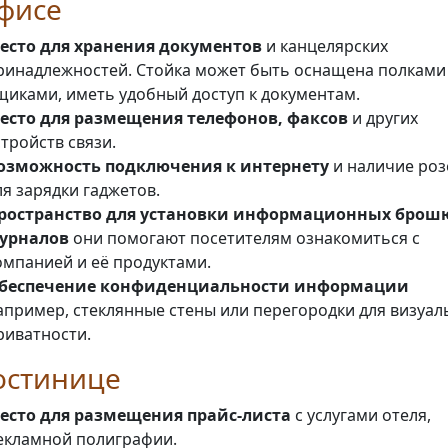
фисе
есто для хранения документов
и канцелярских
ринадлежностей. Стойка может быть оснащена полками
щиками, иметь удобный доступ к документам.
есто для размещения телефонов, факсов
и других
стройств связи.
озможность подключения к интернету
и наличие роз
ля зарядки гаджетов.
ространство для установки информационных брош
урналов
они помогают посетителям ознакомиться с
омпанией и её продуктами.
беспечение конфиденциальности информации
апример, стеклянные стены или перегородки для визуа
риватности.
остинице
есто для размещения прайс-листа
с услугами отеля,
екламной полиграфии.