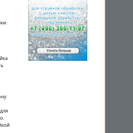
ки.
ойка
ть
ону
 для
о.
йкой