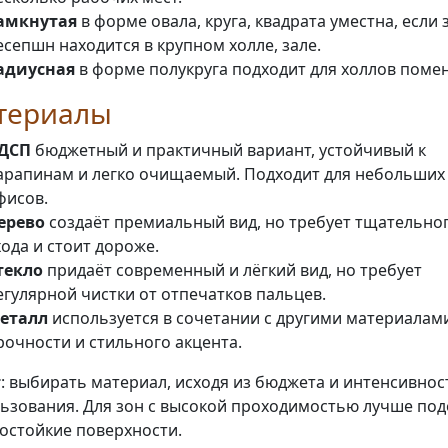
амкнутая
в форме овала, круга, квадрата уместна, если 
есепшн находится в крупном холле, зале.
адиусная
в форме полукруга подходит для холлов поме
териалы
ДСП
бюджетный и практичный вариант, устойчивый к
арапинам и легко очищаемый. Подходит для небольших
фисов.
ерево
создаёт премиальный вид, но требует тщательно
хода и стоит дороже.
текло
придаёт современный и лёгкий вид, но требует
егулярной чистки от отпечатков пальцев.
еталл
используется в сочетании с другими материалам
рочности и стильного акцента.
т
: выбирать материал, исходя из бюджета и интенсивнос
ьзования. Для зон с высокой проходимостью лучше под
остойкие поверхности.