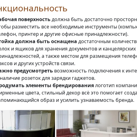
нкциональность
абочая поверхность
должна быть достаточно просторн
тобы разместить все необходимые инструменты (компь
елефон, принтер и другие офисные принадлежности).
тойка должна быть оснащена
достаточным количест
олок и ящиков для хранения документов и канцелярских
ринадлежностей, а также местом для размещения телеф
аксов и других устройств связи.
ажно предусмотреть
возможность подключения к инте
 наличие розеток для зарядки гаджетов.
родумать элементы брендирования
логотип компани
ирменные цвета, стильный декор всё это помогает созд
апоминающийся образ и усилить узнаваемость бренда.