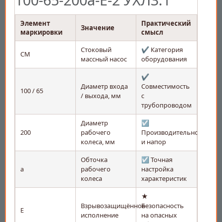
Элемент
Практический
Значение
маркировки
смысл
Стоковый
✔️ Категория
СМ
массный насос
оборудования
✔️
Диаметр входа
Совместимость
100 / 65
/ выхода, мм
с
трубопроводом
Диаметр
☑️
200
рабочего
Производительность
колеса, мм
и напор
Обточка
☑️ Точная
а
рабочего
настройка
колеса
характеристик
★
Взрывозащищённое
Безопасность
Е
исполнение
на опасных