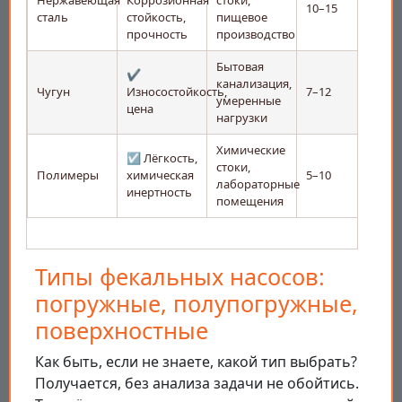
Нержавеющая
Коррозионная
стоки,
10–15
сталь
стойкость,
пищевое
прочность
производство
Бытовая
✔️
канализация,
Чугун
Износостойкость,
7–12
умеренные
цена
нагрузки
Химические
☑️ Лёгкость,
стоки,
Полимеры
химическая
5–10
лабораторные
инертность
помещения
Типы фекальных насосов:
погружные, полупогружные,
поверхностные
Как быть, если не знаете, какой тип выбрать?
Получается, без анализа задачи не обойтись.