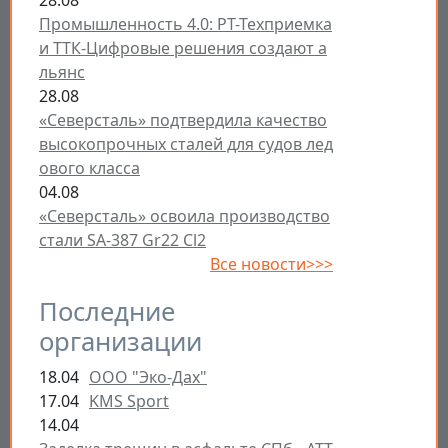
28.08
Промышленность 4.0: РТ-Техприемка
и ТТК-Цифровые решения создают а
льянс
28.08
«Северсталь» подтвердила качество
высокопрочных сталей для судов лед
ового класса
04.08
«Северсталь» освоила производство
стали SA-387 Gr22 Cl2
Все новости>>>
Последние
организации
18.04
ООО "Эко-Дах"
17.04
KMS Sport
14.04