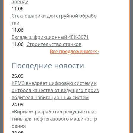
аренду
11.06
Стеклошарики для струйной обрабо
тки
11.06
Вкладыш фрикционный 4ЕК-3071
11.06
Строительство станков
Все предложения>>>
Последние новости
25.09
КРМЗ внедряет цифровую систему к
онтроля качества от ведущего произ
водителя навигационных систем
24.09
«Вириал» разработал режущие плас
тины для нефтегазового машиностр
оения