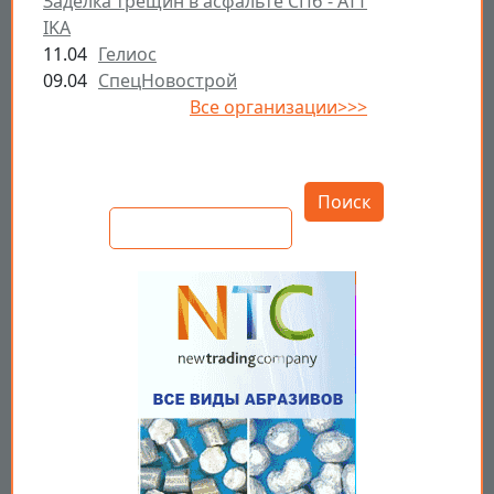
Заделка трещин в асфальте СПб - ATT
IKA
11.04
Гелиос
09.04
СпецНовострой
Все организации>>>
Открыть настройки
Поиск