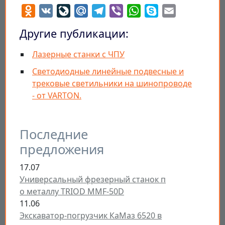
Odnoklassniki
VK
LiveJournal
Mail.Ru
Telegram
Viber
WhatsApp
Skype
Email
Другие публикации:
Лазерные станки с ЧПУ
Cветодиодные линейные подвесные и
трековые светильники на шинопроводе
- от VARTON.
Последние
предложения
17.07
Универсальный фрезерный станок п
о металлу TRIOD MMF-50D
11.06
Экскаватор-погрузчик КаМаз 6520 в