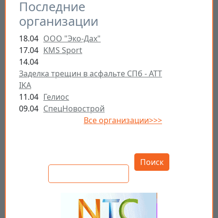
Последние
организации
18.04
ООО "Эко-Дах"
17.04
KMS Sport
14.04
Заделка трещин в асфальте СПб - ATT
IKA
11.04
Гелиос
09.04
СпецНовострой
Все организации>>>
Открыть настройки
Поиск