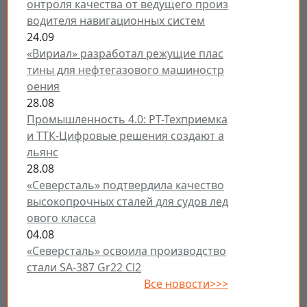
онтроля качества от ведущего произ
водителя навигационных систем
24.09
«Вириал» разработал режущие плас
тины для нефтегазового машиностр
оения
28.08
Промышленность 4.0: РТ-Техприемка
и ТТК-Цифровые решения создают а
льянс
28.08
«Северсталь» подтвердила качество
высокопрочных сталей для судов лед
ового класса
04.08
«Северсталь» освоила производство
стали SA-387 Gr22 Cl2
Все новости>>>