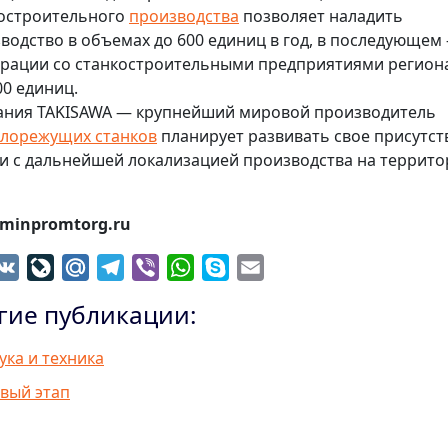
остроительного
производства
позволяет наладить
водство в объемах до 600 единиц в год, в последующем
рации со станкостроительными предприятиями регион
00 единиц.
ния TAKISAWA — крупнейший мировой производитель
лорежущих станков
планирует развивать свое присутст
и с дальнейшей локализацией производства на террит
minpromtorg.ru
dnoklassniki
VK
LiveJournal
Mail.Ru
Telegram
Viber
WhatsApp
Skype
Email
гие публикации:
ука и техника
вый этап