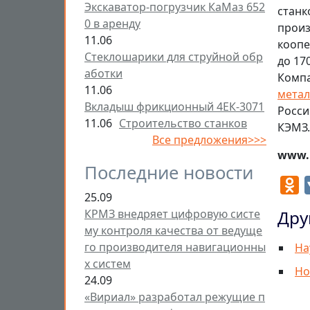
Экскаватор-погрузчик КаМаз 652
станк
0 в аренду
произ
11.06
коопе
Стеклошарики для струйной обр
до 17
аботки
Компа
11.06
метал
Вкладыш фрикционный 4ЕК-3071
Росси
11.06
Строительство станков
КЭМЗ.
Все предложения>>>
www.
Последние новости
O
25.09
Дру
КРМЗ внедряет цифровую систе
му контроля качества от ведуще
го производителя навигационны
На
х систем
Но
24.09
«Вириал» разработал режущие п