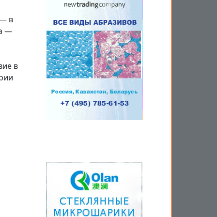
 — в
а —
вие в
ории