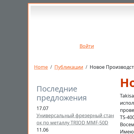
Перейти к основному содержанию
Войти
Строка навигации
Home
Публикации
Новое Производс
Н
Последние
предложения
Takis
испол
17.07
прове
Универсальный фрезерный стан
TS-40
ок по металлу TRIOD MMF-50D
Восе
11.06
Имеющ