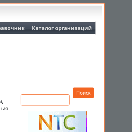
равочник
Каталог организаций
Открыть настройки
Поиск
и,
ания