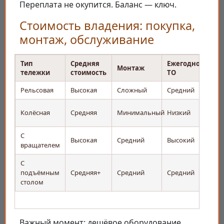
Переплата не окупится. Баланс — ключ.
Стоимость владения: покупка,
монтаж, обслуживание
Тип
Средняя
Ежегодное
Ср
Монтаж
тележки
стоимость
ТО
сл
Рельсовая
Высокая
Сложный
Средний
15
10
Колёсная
Средняя
Минимальный
Низкий
ле
С
12
Высокая
Средний
Высокий
вращателем
ле
С
10
подъёмным
Средняя+
Средний
Средний
ле
столом
Важный момент: дешёвое оборудование