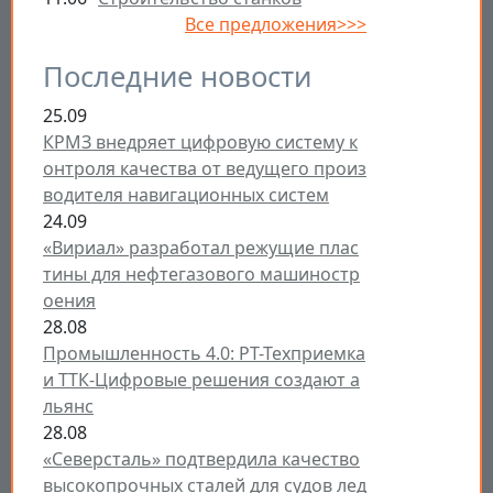
Все предложения>>>
Последние новости
25.09
КРМЗ внедряет цифровую систему к
онтроля качества от ведущего произ
водителя навигационных систем
24.09
«Вириал» разработал режущие плас
тины для нефтегазового машиностр
оения
28.08
Промышленность 4.0: РТ-Техприемка
и ТТК-Цифровые решения создают а
льянс
28.08
«Северсталь» подтвердила качество
высокопрочных сталей для судов лед