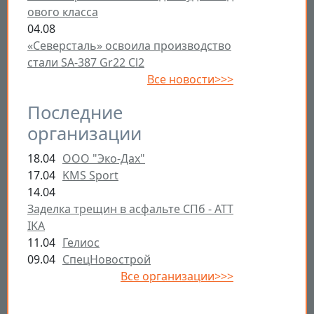
ового класса
04.08
«Северсталь» освоила производство
стали SA-387 Gr22 Cl2
Все новости>>>
Последние
организации
18.04
ООО "Эко-Дах"
17.04
KMS Sport
14.04
Заделка трещин в асфальте СПб - ATT
IKA
11.04
Гелиос
09.04
СпецНовострой
Все организации>>>