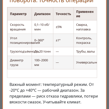
поворота: точность операций
Применен
Параметр
Диапазон
Точность
ие
Скорость
0,1–10 об/
Сварка,
±5%
вращения
мин
наплавка
Угол
Контроль,
0–360°
±1°
позиционирования
покраска
Грузоподъёмность
До 20 тонн
—
Трубы, валы
Диаметр
100–2000
—
Универсально
груза
мм
Важный момент: температурный режим. От
-20°С до +40°С — рабочий диапазон. За
пределами — риск отказа гидравлики, потери
вязкости смазок. Учитывайте климат.