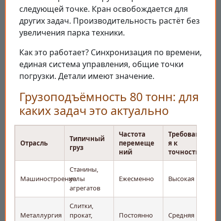
следующей точке. Кран освобождается для
других задач. Производительность растёт без
увеличения парка техники.
Как это работает? Синхронизация по времени,
единая система управления, общие точки
погрузки. Детали имеют значение.
Грузоподъёмность 80 тонн: для
каких задач это актуально
Частота
Требовани
Типичный
Отрасль
перемеще
я к
груз
ний
точности
Станины,
Машиностроение
узлы
Ежесменно
Высокая
агрегатов
Слитки,
Металлургия
прокат,
Постоянно
Средняя