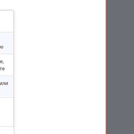
ью
е,
те
 или