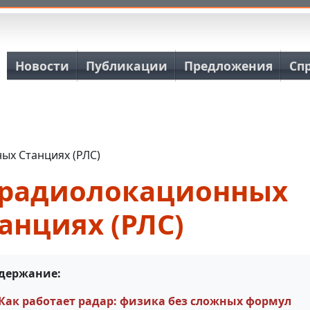
Основная навигация
Новости
Публикации
Предложения
Сп
ых Станциях (РЛС)
 радиолокационных
анциях (РЛС)
держание:
Как работает радар: физика без сложных формул