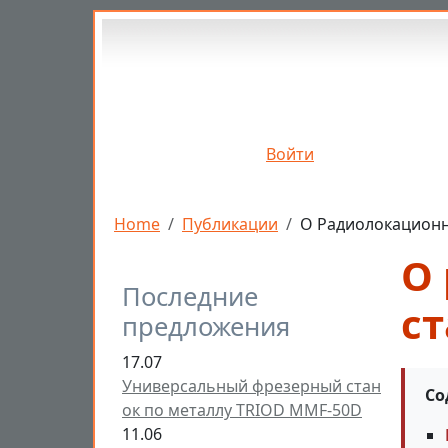
Перейти к основному содержанию
Войти
Строка навигации
Home
Публикации
О Радиолокационн
О
Последние
ст
предложения
17.07
Универсальный фрезерный стан
Со
ок по металлу TRIOD MMF-50D
11.06