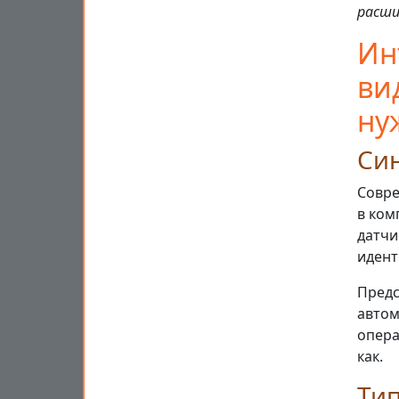
расши
Ин
ви
ну
Син
Совре
в ком
датчи
идент
Предс
автом
опера
как.
Ти