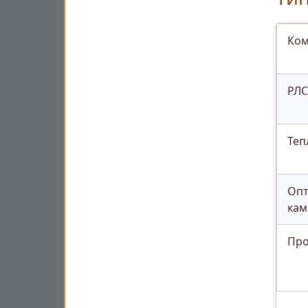
Ком
РЛС
Теп
Опт
кам
Про