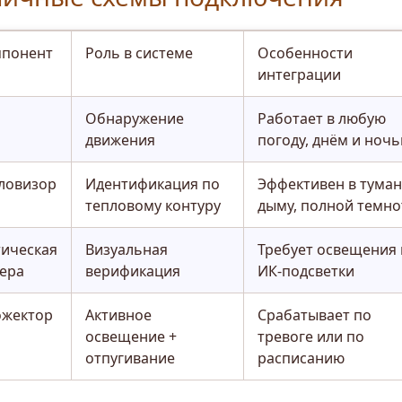
понент
Роль в системе
Особенности
интеграции
Обнаружение
Работает в любую
движения
погоду, днём и ноч
ловизор
Идентификация по
Эффективен в туман
тепловому контуру
дыму, полной темно
ическая
Визуальная
Требует освещения
ера
верификация
ИК-подсветки
жектор
Активное
Срабатывает по
освещение +
тревоге или по
отпугивание
расписанию