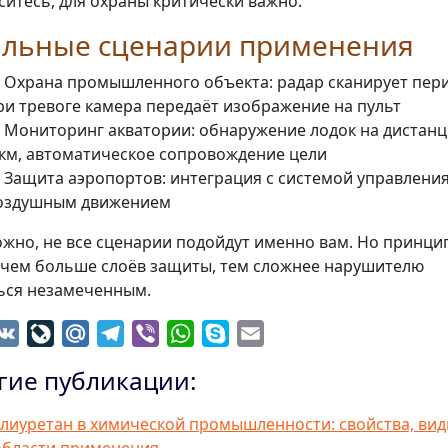
ситесь, для охраны критически важно.
альные сценарии применения
 Охрана промышленного объекта: радар сканирует пер
ри тревоге камера передаёт изображение на пульт
 Мониторинг акватории: обнаружение лодок на дистанц
 км, автоматическое сопровождение цели
 Защита аэропортов: интеграция с системой управлени
оздушным движением
жно, не все сценарии подойдут именно вам. Но принци
 чем больше слоёв защиты, тем сложнее нарушителю
ься незамеченным.
dnoklassniki
VK
LiveJournal
Mail.Ru
Telegram
Viber
WhatsApp
Skype
Email
гие публикации:
лиуретан в химической промышленности: свойства, ви
области применения