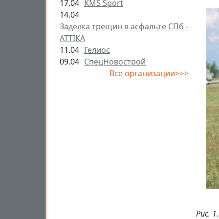
17.04
KMS Sport
14.04
Заделка трещин в асфальте СПб -
ATTIKA
11.04
Гелиос
09.04
СпецНовострой
Все организации>>>
Рис. 