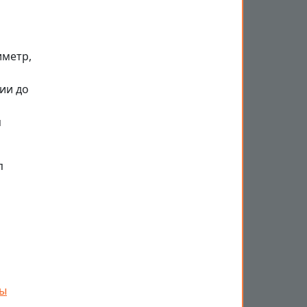
иметр,
ии до
я
п
ды