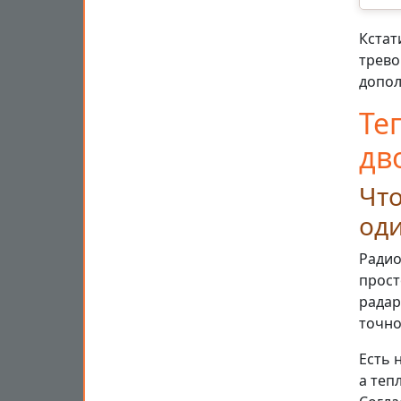
Кстат
трево
допол
Те
дв
Что
од
Радио
прост
радар
точно
Есть 
а теп