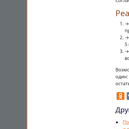
Согла
Ре
→
п
→
5
→
в
Возмо
один:
остат
O
Дру
По
и 