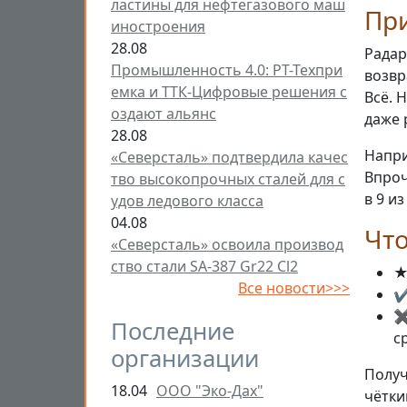
ластины для нефтегазового маш
При
иностроения
28.08
Радар
Промышленность 4.0: РТ-Техпри
возвр
емка и ТТК-Цифровые решения с
Всё. 
оздают альянс
даже 
28.08
Напри
«Северсталь» подтвердила качес
Впроч
тво высокопрочных сталей для с
в 9 из
удов ледового класса
04.08
Что
«Северсталь» освоила производ
ство стали SA-387 Gr22 Cl2
★
Все новости>>>
✔
✖
Последние
с
организации
Получ
18.04
ООО "Эко-Дах"
чётки