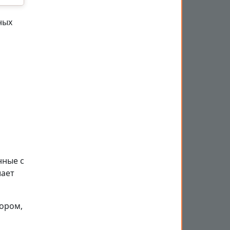
ных
нные с
шает
бором,