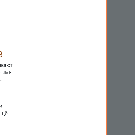
3
ивают
нными
ра —
→
Ещё