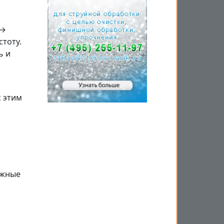
 →
тоту.
ь и
 этим
ожные
с