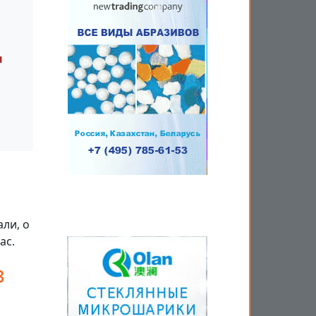
ы
ли, о
ас.
з