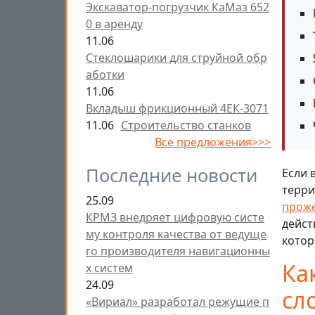
Экскаватор-погрузчик КаМаз 652
0 в аренду
11.06
Стеклошарики для струйной обр
аботки
11.06
Вкладыш фрикционный 4ЕК-3071
11.06
Строительство станков
Все предложения>>>
Последние новости
Если 
терри
25.09
проже
КРМЗ внедряет цифровую систе
дейст
му контроля качества от ведуще
котор
го производителя навигационны
Ка
х систем
24.09
сл
«Вириал» разработал режущие п