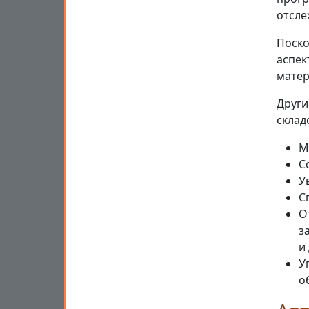
отсле
Поско
аспек
матер
Други
склад
М
С
У
С
О
з
и
У
о