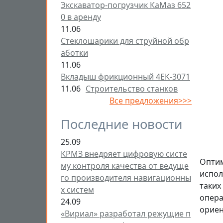
Экскаватор-погрузчик КаМаз 652
0 в аренду
11.06
Стеклошарики для струйной обр
аботки
11.06
Вкладыш фрикционный 4ЕК-3071
11.06
Строительство станков
Все предложения>>>
Последние новости
25.09
КРМЗ внедряет цифровую систе
Оптим
му контроля качества от ведуще
испол
го производителя навигационны
таких
х систем
опера
24.09
ориен
«Вириал» разработал режущие п