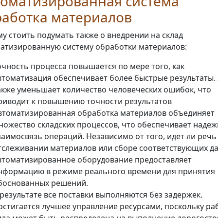
томатизированная система
работка материалов
у стоить подумать также о внедрении на склад
атизированную систему обработки материалов:
очность процесса повышается по мере того, как
втоматизация обеспечивает более быстрые результаты.
акже уменьшает количество человеческих ошибок, что
риводит к повышению точности результатов
втоматизированная обработка материалов объединяет
ножество складских процессов, что обеспечивает наде
заимосвязь операций. Независимо от того, идет ли речь
тслеживании материалов или сборе соответствующих д
втоматизированное оборудование предоставляет
нформацию в режиме реального времени для принятия
боснованных решений.
 результате все поставки выполняются без задержек.
остигается лучшее управление ресурсами, поскольку ра