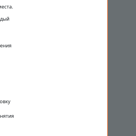
места.
ждый
ления
овку
инятия