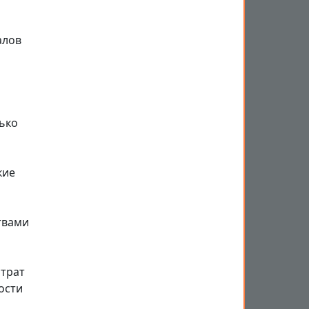
алов
лько
кие
твами
атрат
ости