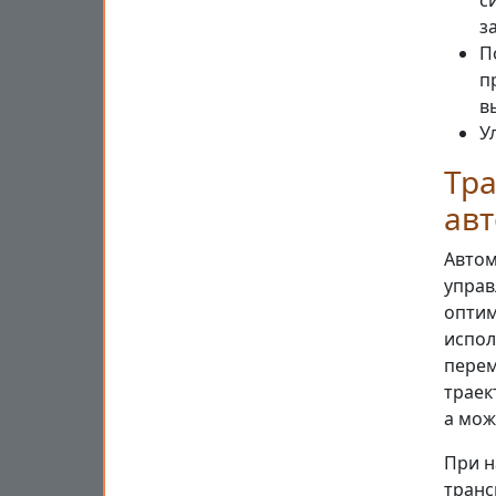
с
з
П
п
в
У
Тра
ав
Автом
управ
оптим
испол
перем
траек
а мож
При н
транс