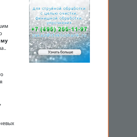
шим
о
мму
а..
го
я
ь
ючевых