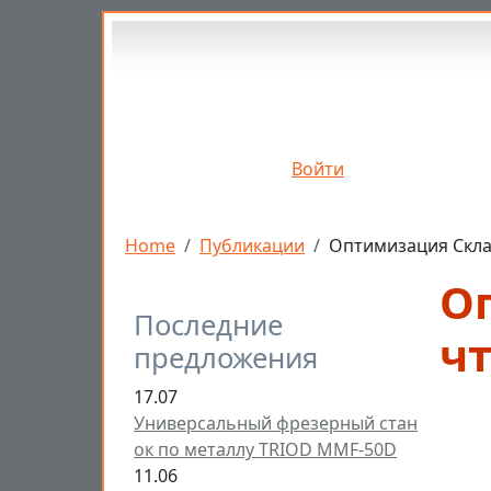
Перейти к основному содержанию
Войти
Строка навигации
Home
Публикации
Оптимизация Склад
О
Последние
чт
предложения
17.07
Универсальный фрезерный стан
ок по металлу TRIOD MMF-50D
11.06