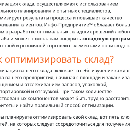
изация склада, осуществляемая с использованием
льного планирования и опытных специалистов,
мизирует результаты процесса и повышает качество
живания клиентов. Инфо-Предприятие™ обладает боль
м в разработке оптимальных складских решений любог
аба и может помочь вам внедрить
складскую програ
птовой и розничной торговли с элементами производств
к оптимизировать склад?
изация вашего склада включает в себя изучение каждо
та вашего предприятия, начиная с площади и заканчива
щением и отслеживанием запасов, упаковкой,
портировкой и отгрузкой. При таком количестве
ствованных компонентов может быть трудно расставит
итеты и найти правильный способ оптимизации.
вы планируете оптимизировать свой склад, вот пять кл
тей, на которых следует сосредоточиться для получения