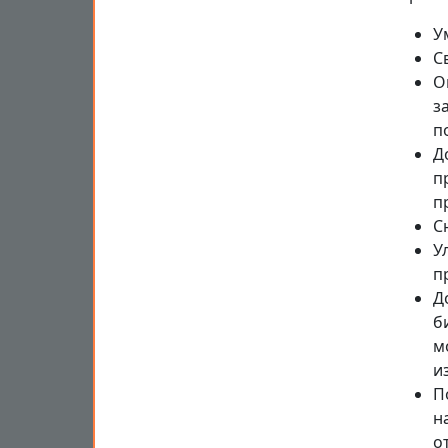
У
С
О
з
п
Д
п
п
С
У
п
Д
б
м
и
П
н
о