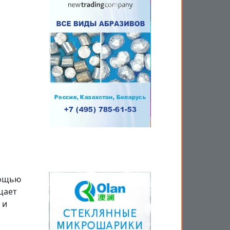
мощью
щает
 и