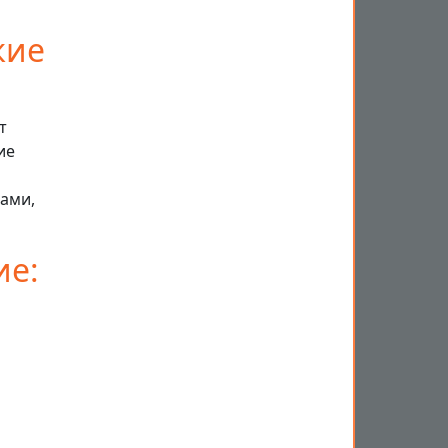
кие
т
ие
ами,
ие: