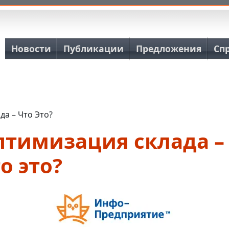
Основная навигация
Новости
Публикации
Предложения
Сп
а – Что Это?
птимизация склада –
о это?