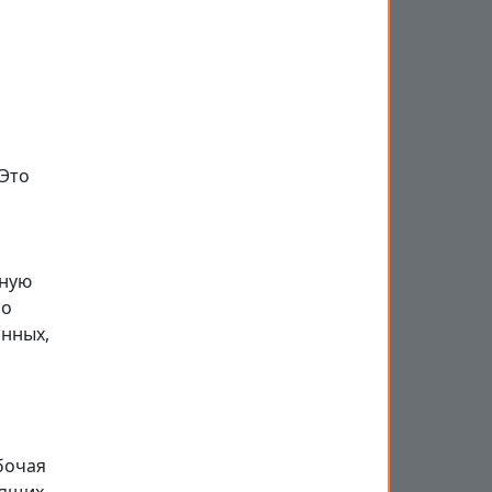
 Это
жную
 о
анных,
бочая