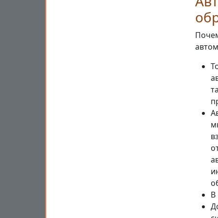
Ав
об
Почем
автом
Т
а
т
п
А
м
в
о
а
и
о
В
Д