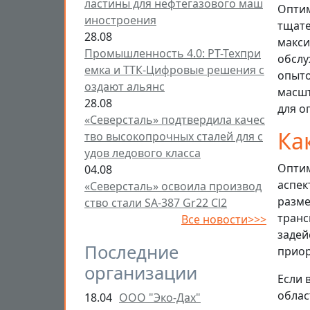
ластины для нефтегазового маш
Оптим
иностроения
тщате
28.08
макси
Промышленность 4.0: РТ-Техпри
обслу
емка и ТТК-Цифровые решения с
опыто
оздают альянс
масшт
28.08
для о
«Северсталь» подтвердила качес
Ка
тво высокопрочных сталей для с
удов ледового класса
Оптим
04.08
аспек
«Северсталь» освоила производ
разме
ство стали SA-387 Gr22 Cl2
транс
Все новости>>>
задей
Последние
приор
организации
Если 
облас
18.04
ООО "Эко-Дах"