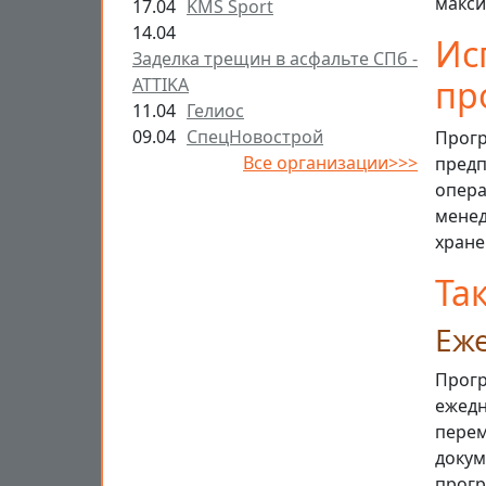
макси
17.04
KMS Sport
14.04
Ис
Заделка трещин в асфальте СПб -
пр
ATTIKA
11.04
Гелиос
09.04
СпецНовострой
Прогр
Все организации>>>
предп
опер
менед
хране
Та
Еж
Прогр
ежедн
перем
докум
прогр