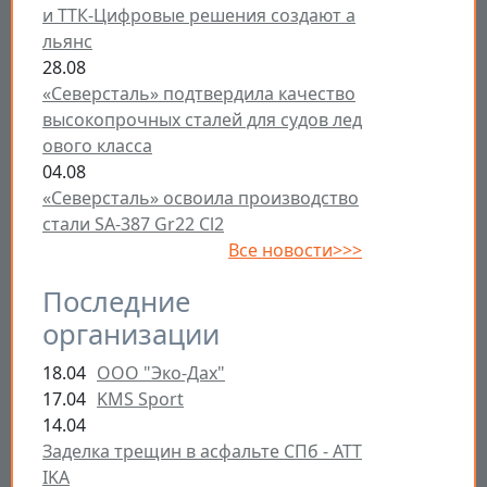
и ТТК-Цифровые решения создают а
льянс
28.08
«Северсталь» подтвердила качество
высокопрочных сталей для судов лед
ового класса
04.08
«Северсталь» освоила производство
стали SA-387 Gr22 Cl2
Все новости>>>
Последние
организации
18.04
ООО "Эко-Дах"
17.04
KMS Sport
14.04
Заделка трещин в асфальте СПб - ATT
IKA