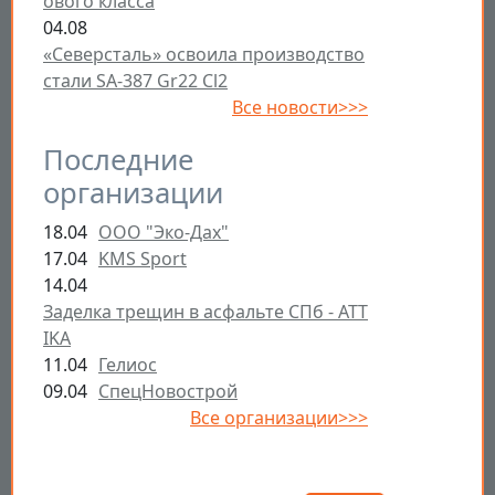
ового класса
04.08
«Северсталь» освоила производство
стали SA-387 Gr22 Cl2
Все новости>>>
Последние
организации
18.04
ООО "Эко-Дах"
17.04
KMS Sport
14.04
Заделка трещин в асфальте СПб - ATT
IKA
11.04
Гелиос
09.04
СпецНовострой
Все организации>>>
Открыть настройки