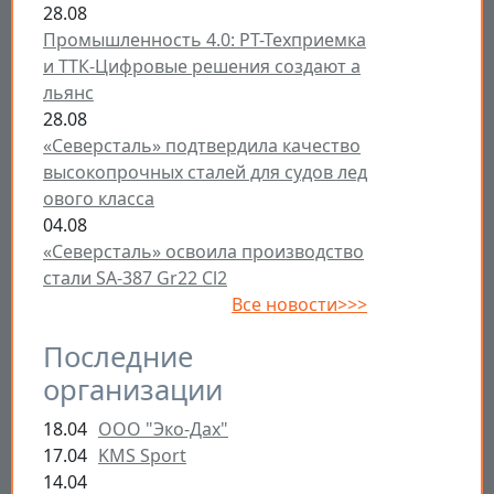
28.08
Промышленность 4.0: РТ-Техприемка
и ТТК-Цифровые решения создают а
льянс
28.08
«Северсталь» подтвердила качество
высокопрочных сталей для судов лед
ового класса
04.08
«Северсталь» освоила производство
стали SA-387 Gr22 Cl2
Все новости>>>
Последние
организации
18.04
ООО "Эко-Дах"
17.04
KMS Sport
14.04