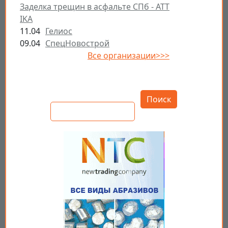
Заделка трещин в асфальте СПб - ATT
IKA
11.04
Гелиос
09.04
СпецНовострой
Все организации>>>
Открыть настройки
Поиск