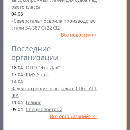
высокопрочных сталей для судов лед
ового класса
04.08
«Северсталь» освоила производство
стали SA-387 Gr22 Cl2
Все новости>>>
Последние
организации
18.04
ООО "Эко-Дах"
17.04
KMS Sport
14.04
Заделка трещин в асфальте СПб - ATT
IKA
11.04
Гелиос
09.04
СпецНовострой
Все организации>>>