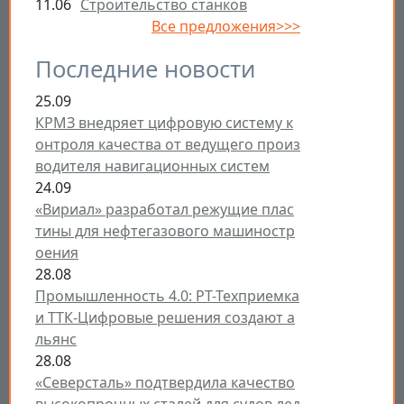
11.06
Строительство станков
Все предложения>>>
Последние новости
25.09
КРМЗ внедряет цифровую систему к
онтроля качества от ведущего произ
водителя навигационных систем
24.09
«Вириал» разработал режущие плас
тины для нефтегазового машиностр
оения
28.08
Промышленность 4.0: РТ-Техприемка
и ТТК-Цифровые решения создают а
льянс
28.08
«Северсталь» подтвердила качество