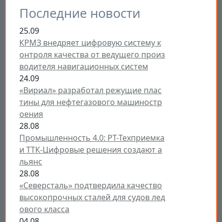
Последние новости
25.09
КРМЗ внедряет цифровую систему к
онтроля качества от ведущего произ
водителя навигационных систем
24.09
«Вириал» разработал режущие плас
тины для нефтегазового машиностр
оения
28.08
Промышленность 4.0: РТ-Техприемка
и ТТК-Цифровые решения создают а
льянс
28.08
«Северсталь» подтвердила качество
высокопрочных сталей для судов лед
ового класса
04.08