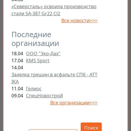
«Северсталь» освоила производство
стали SA-387 Gr22 Cl2
Все новости>>>
Последние
организации
18.04
ООО "Эко-Дах"
17.04
KMS Sport
14.04
Заделка трещин в асфальте СПб - ATT
IKA
11.04
Гелиос
09.04
СпецНовострой
Все организации>>>
Открыть настройки
Поиск