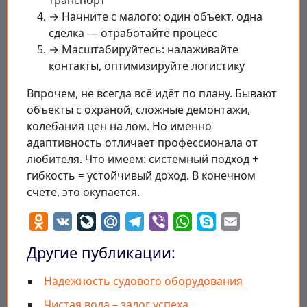
транспорт
→ Начните с малого: один объект, одна
сделка — отработайте процесс
→ Масштабируйтесь: налаживайте
контакты, оптимизируйте логистику
Впрочем, не всегда всё идёт по плану. Бывают
объекты с охраной, сложные демонтажи,
колебания цен на лом. Но именно
адаптивность отличает профессионала от
любителя. Что имеем: системный подход +
гибкость = устойчивый доход. В конечном
счёте, это окупается.
Odnoklassniki
VK
LiveJournal
Mail.Ru
Telegram
Viber
WhatsApp
Skype
Email
Другие публикации:
Надежность судового оборудования
Чистая вода – залог успеха