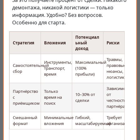
За это получаете процент от сделки. Никакого
демонтажа, никакой логистики — только
информация. Удобно? Без вопросов.
Особенно для старта.
Потенциал
Стратегия
Вложения
ьный
Риски
доход
Травмы,
Инструменты,
Максимальный
Самостоятельный
правовые
транспорт,
(100%
сбор
нюансы,
время
прибыли)
логистика
Зависимость
Партнёрство
Только
10–30% от
от
с
время на
сделки
честности
приёмщиком
поиск
партнёра
Смешанный
Минимальные
Гибкий,
Требует
формат
вложения
масштабируемый
организации