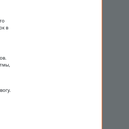
то
ок в
ов.
итмы,
вогу.