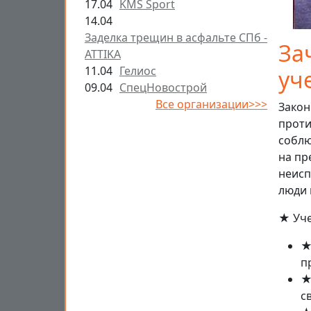
17.04
KMS Sport
14.04
Заделка трещин в асфальте СПб -
За
ATTIKA
11.04
Гелиос
уч
09.04
СпецНовострой
Все организации>>>
Закон
проти
соблю
на пр
неисп
люди 
★ Уче
★
п
★
с