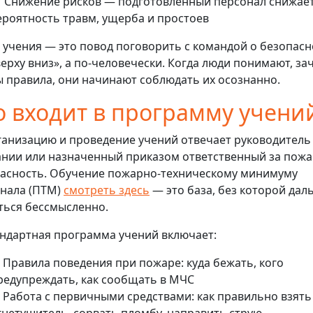
 Снижение рисков — подготовленный персонал снижае
ероятность травм, ущерба и простоев
 учения — это повод поговорить с командой о безопасн
верху вниз», а по-человечески. Когда люди понимают, за
 правила, они начинают соблюдать их осознанно.
о входит в программу учени
ганизацию и проведение учений отвечает руководитель
нии или назначенный приказом ответственный за пож
асность. Обучение пожарно-техническому минимуму
нала (ПТМ)
смотреть здесь
— это база, без которой дал
ться бессмысленно.
ндартная программа учений включает:
 Правила поведения при пожаре: куда бежать, кого
редупреждать, как сообщать в МЧС
 Работа с первичными средствами: как правильно взять