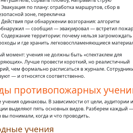
гнетушитель, сорвать пломбу, направить струю
 Эвакуация по плану: отработка маршрутов, сбор в
езопасной зоне, перекличка
 Действия при обнаружении возгорания: алгоритм
обнаружил — сообщил — эвакуировал — встретил пожа
 Содержание территории: почему нельзя загромождать
роходы и где хранить легковоспламеняющиеся материа
й момент: учения не должны быть «спектаклем для
ряющих». Лучше провести короткий, но реалистичный
рий, чем формально расписаться в журнале. Сотрудники
вуют — и относятся соответственно.
ды противопожарных учени
е учения одинаковы. В зависимости от цели, аудитории 
ции выделяют пять основных видов. Разберем каждый 
 вы понимали, когда и что проводить.
одные учения