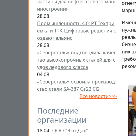
ластины для нефтегазового маш
огнет
иностроения
маршр
28.08
Именн
Промышленность 4.0: РТ-Техпри
нужны
емка и ТТК-Цифровые решения с
реаль
оздают альянс
бизне
28.08
них в
«Северсталь» подтвердила качес
требо
тво высокопрочных сталей для с
реком
удов ледового класса
04.08
«Северсталь» освоила производ
ство стали SA-387 Gr22 Cl2
Все новости>>>
Последние
организации
18.04
ООО "Эко-Дах"