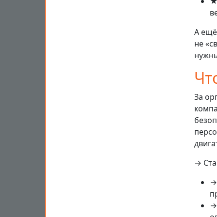
★
в
А ещё
не «с
нужны
Чт
За ор
компа
безоп
персо
двига
→ Ста
→
п
→