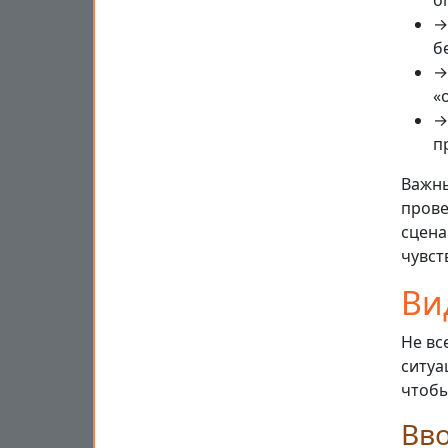
о
→
б
→
«
→
п
Важны
прове
сцена
чувст
Ви
Не вс
ситуа
чтобы
Вв