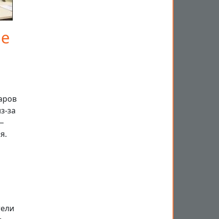
ые
аров
з-за
—
я.
тели