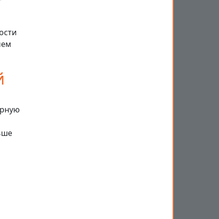
т
ости
чем
й
арную
ьше