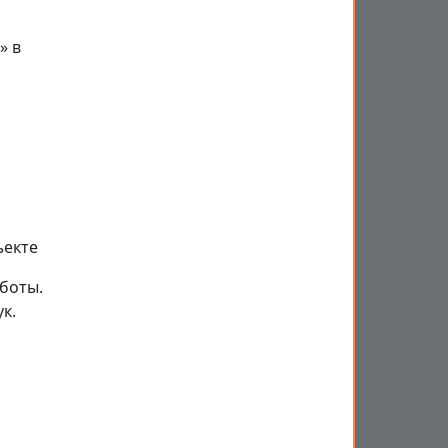
» в
ъекте
боты.
к.