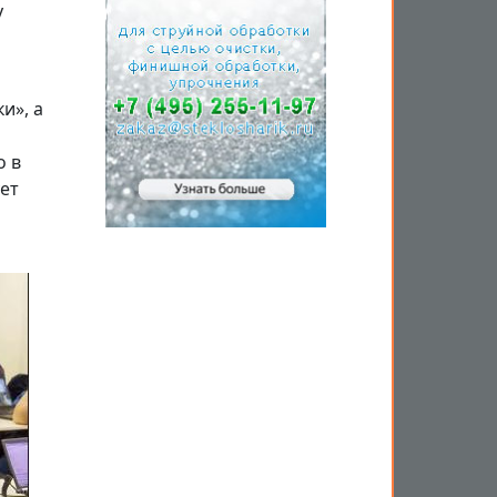
у
и
и», а
о в
ует