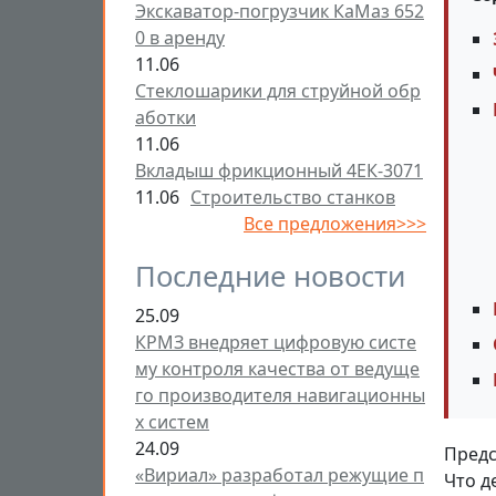
Экскаватор-погрузчик КаМаз 652
0 в аренду
11.06
Стеклошарики для струйной обр
аботки
11.06
Вкладыш фрикционный 4ЕК-3071
11.06
Строительство станков
Все предложения>>>
Последние новости
25.09
КРМЗ внедряет цифровую систе
му контроля качества от ведуще
го производителя навигационны
х систем
24.09
Предс
«Вириал» разработал режущие п
Что д