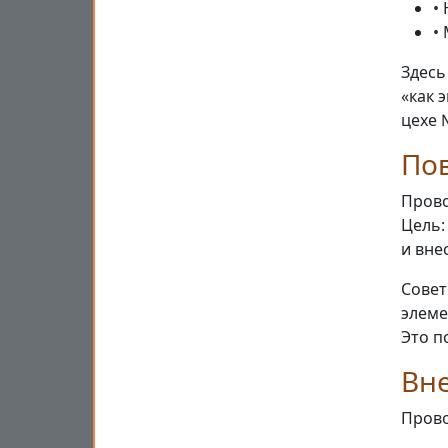
•
•
Здесь
«как 
цехе 
По
Прово
Цель:
и вне
Совет
элеме
Это п
Вн
Прово