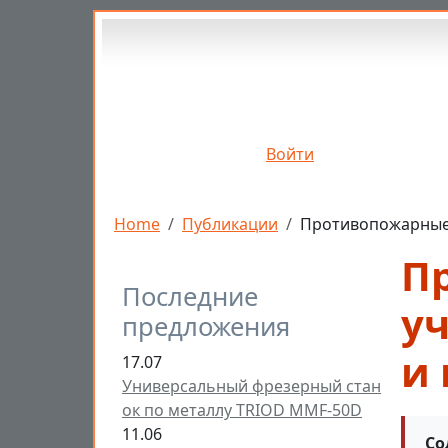
Перейти к основному содержанию
Войти
Строка навигации
Home
Публикации
Противопожарные 
П
Последние
уч
предложения
и 
17.07
Универсальный фрезерный стан
ок по металлу TRIOD MMF-50D
11.06
Со