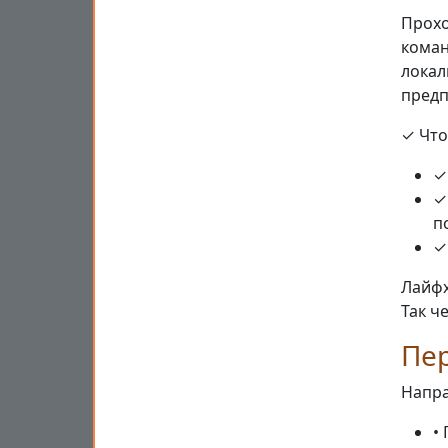
Прохо
коман
локал
предп
✓ Что
✓
✓
п
✓
Лайфх
Так ч
Пе
Напра
•