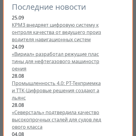
Последние новости
25.09
КРМЗ внедряет цифровую систему к
онтроля качества от ведущего произ
водителя навигационных систем
24.09
«Вириал» разработал режущие плас
тины для нефтегазового машиностр
оения
28.08
Промышленность 4.0: РТ-Техприемка
и ТТК-Цифровые решения создают а
льянс
28.08
«Северсталь» подтвердила качество
высокопрочных сталей для судов лед
ового класса
04.08