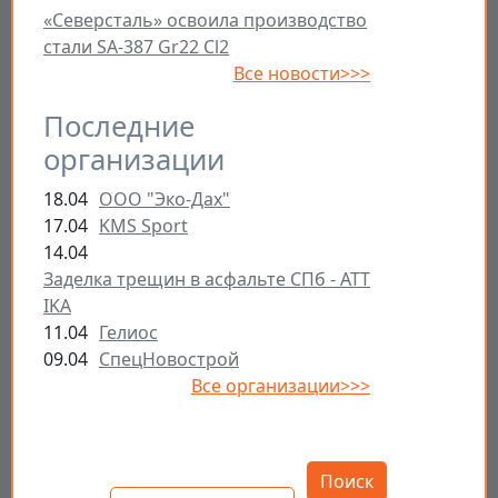
«Северсталь» освоила производство
стали SA-387 Gr22 Cl2
Все новости>>>
Последние
организации
18.04
ООО "Эко-Дах"
17.04
KMS Sport
14.04
Заделка трещин в асфальте СПб - ATT
IKA
11.04
Гелиос
09.04
СпецНовострой
Все организации>>>
Открыть настройки
Поиск