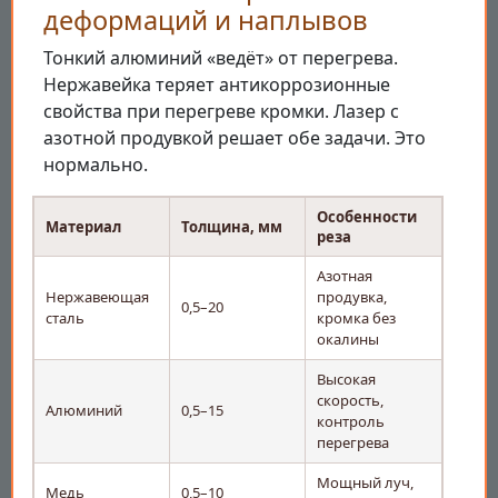
деформаций и наплывов
Тонкий алюминий «ведёт» от перегрева.
Нержавейка теряет антикоррозионные
свойства при перегреве кромки. Лазер с
азотной продувкой решает обе задачи. Это
нормально.
Особенности
Материал
Толщина, мм
реза
Азотная
Нержавеющая
продувка,
0,5–20
сталь
кромка без
окалины
Высокая
скорость,
Алюминий
0,5–15
контроль
перегрева
Мощный луч,
Медь
0,5–10