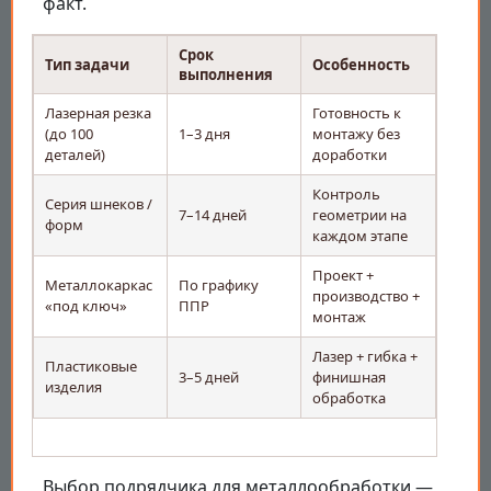
факт.
Срок
Тип задачи
Особенность
выполнения
Лазерная резка
Готовность к
(до 100
1–3 дня
монтажу без
деталей)
доработки
Контроль
Серия шнеков /
7–14 дней
геометрии на
форм
каждом этапе
Проект +
Металлокаркас
По графику
производство +
«под ключ»
ППР
монтаж
Лазер + гибка +
Пластиковые
3–5 дней
финишная
изделия
обработка
Выбор подрядчика для металлообработки —