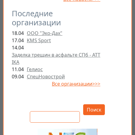
Последние
организации
18.04
ООО "Эко-Дах"
17.04
KMS Sport
14.04
Заделка трещин в асфальте СПб - ATT
IKA
11.04
Гелиос
09.04
СпецНовострой
Все организации>>>
Открыть настройки
Поиск