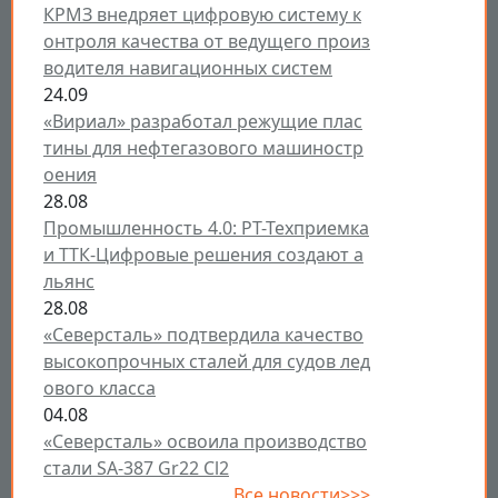
КРМЗ внедряет цифровую систему к
онтроля качества от ведущего произ
водителя навигационных систем
24.09
«Вириал» разработал режущие плас
тины для нефтегазового машиностр
оения
28.08
Промышленность 4.0: РТ-Техприемка
и ТТК-Цифровые решения создают а
льянс
28.08
«Северсталь» подтвердила качество
высокопрочных сталей для судов лед
ового класса
04.08
«Северсталь» освоила производство
стали SA-387 Gr22 Cl2
Все новости>>>