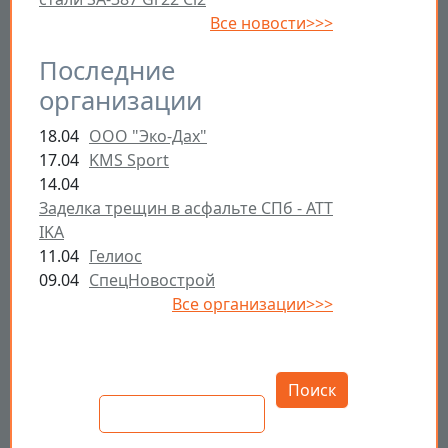
Все новости>>>
Последние
организации
18.04
ООО "Эко-Дах"
17.04
KMS Sport
14.04
Заделка трещин в асфальте СПб - ATT
IKA
11.04
Гелиос
09.04
СпецНовострой
Все организации>>>
Открыть настройки
Поиск