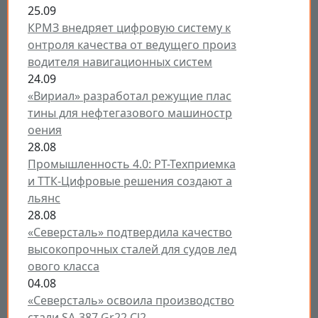
25.09
КРМЗ внедряет цифровую систему к
онтроля качества от ведущего произ
водителя навигационных систем
24.09
«Вириал» разработал режущие плас
тины для нефтегазового машиностр
оения
28.08
Промышленность 4.0: РТ-Техприемка
и ТТК-Цифровые решения создают а
льянс
28.08
«Северсталь» подтвердила качество
высокопрочных сталей для судов лед
ового класса
04.08
«Северсталь» освоила производство
стали SA-387 Gr22 Cl2