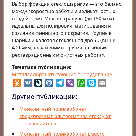
Выбор фракции стеклошариков — это баланс
между скоростью работы и деликатностью
воздействия. Мелкие гранулы (до 150 мкм)
идеальны для полировки, матирования и
создания финишного покрытия. Крупные
шарики и колотая стеклянная дробь (выше
400 мкм) незаменимы при масштабных
реставрационных и очистных работах.
Тематика публикации
Металлообрабатывающие оборудование
Odnoklassniki
VK
LiveJournal
Mail.Ru
Telegram
Viber
WhatsApp
Skype
Email
Другие публикации:
Монолитный поликарбонат:
сверхпрочная альтернатива стеклу от
производителя
Монолитный поликарбонат вместо