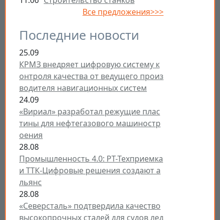
11.06
Строительство станков
Все предложения>>>
Последние новости
25.09
КРМЗ внедряет цифровую систему к
онтроля качества от ведущего произ
водителя навигационных систем
24.09
«Вириал» разработал режущие плас
тины для нефтегазового машиностр
оения
28.08
Промышленность 4.0: РТ-Техприемка
и ТТК-Цифровые решения создают а
льянс
28.08
«Северсталь» подтвердила качество
высокопрочных сталей для судов лед