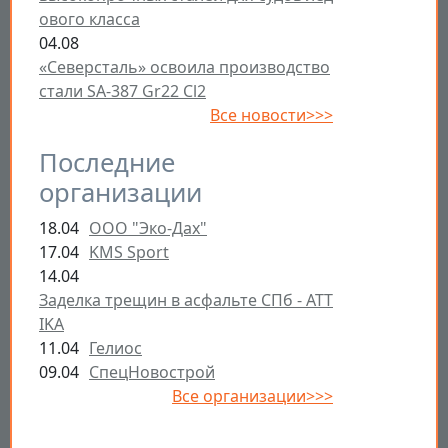
ового класса
04.08
«Северсталь» освоила производство
стали SA-387 Gr22 Cl2
Все новости>>>
Последние
организации
18.04
ООО "Эко-Дах"
17.04
KMS Sport
14.04
Заделка трещин в асфальте СПб - ATT
IKA
11.04
Гелиос
09.04
СпецНовострой
Все организации>>>