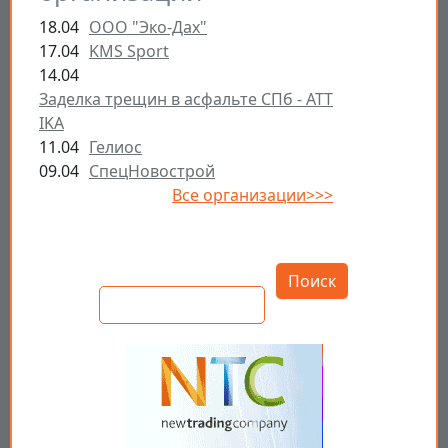
18.04
ООО "Эко-Дах"
17.04
KMS Sport
14.04
Заделка трещин в асфальте СПб - ATT
IKA
11.04
Гелиос
09.04
СпецНовострой
Все организации>>>
Открыть настройки
Поиск