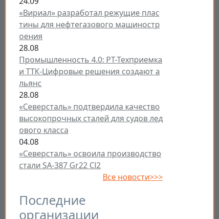
24.09
«Вириал» разработал режущие плас
тины для нефтегазового машиностр
оения
28.08
Промышленность 4.0: РТ-Техприемка
и ТТК-Цифровые решения создают а
льянс
28.08
«Северсталь» подтвердила качество
высокопрочных сталей для судов лед
ового класса
04.08
«Северсталь» освоила производство
стали SA-387 Gr22 Cl2
Все новости>>>
Последние
организации