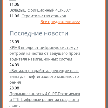
11.06
Вкладыш фрикционный 4ЕК-3071
11.06
Строительство станков
Все предложения>>>
Последние новости
25.09
КРМЗ внедряет цифровую систему к
онтроля качества от ведущего произ
водителя навигационных систем
24.09
«Вириал» разработал режущие плас
тины для нефтегазового машиностр
оения
28.08
Промышленность 4.0: РТ-Техприемка
и ТТК-Цифровые решения создают а
льянс