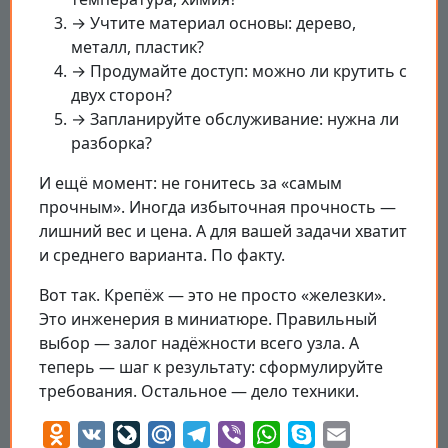
→ Учтите материал основы: дерево,
металл, пластик?
→ Продумайте доступ: можно ли крутить с
двух сторон?
→ Запланируйте обслуживание: нужна ли
разборка?
И ещё момент: не гонитесь за «самым
прочным». Иногда избыточная прочность —
лишний вес и цена. А для вашей задачи хватит
и среднего варианта. По факту.
Вот так. Крепёж — это не просто «железки».
Это инженерия в миниатюре. Правильный
выбор — залог надёжности всего узла. А
теперь — шаг к результату: сформулируйте
требования. Остальное — дело техники.
Odnoklassniki
VK
LiveJournal
Mail.Ru
Telegram
Viber
WhatsApp
Skype
Email