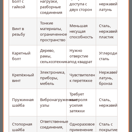
Болт с
нагрузки,
доступа с
нержавейка,
гайкой
разборные
двух сторон
латунь
соединения
Тонкие
Меньшая
Сталь,
Винт в
материалы,
несущая
нержавейка,
резьбу
ограниченное
способность
пластик
пространство
Дерево,
Нужно
Каретный
Углеродистая
рамы,
отверстие
болт
сталь
сельхозтехника
под квадрат
Электроника,
Нержавейка,
Крепёжный
Чувствителен
приборы,
латунь,
винт
к перетяжке
мебель
бронза
Требует
Пружинная
Вибронагруженные
контроля
Сталь,
шайба
узлы
усилия
нержавейка
затяжки
Ответственные
Стопорная
Одноразовое
Сталь с
соединения,
шайба
применение
покрытием