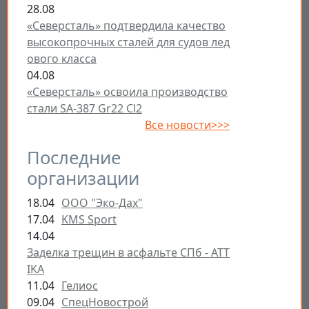
28.08
«Северсталь» подтвердила качество
высокопрочных сталей для судов лед
ового класса
04.08
«Северсталь» освоила производство
стали SA-387 Gr22 Cl2
Все новости>>>
Последние
организации
18.04
ООО "Эко-Дах"
17.04
KMS Sport
14.04
Заделка трещин в асфальте СПб - ATT
IKA
11.04
Гелиос
09.04
СпецНовострой