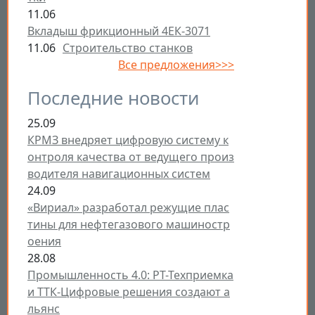
11.06
Вкладыш фрикционный 4ЕК-3071
11.06
Строительство станков
Все предложения>>>
Последние новости
25.09
КРМЗ внедряет цифровую систему к
онтроля качества от ведущего произ
водителя навигационных систем
24.09
«Вириал» разработал режущие плас
тины для нефтегазового машиностр
оения
28.08
Промышленность 4.0: РТ-Техприемка
и ТТК-Цифровые решения создают а
льянс