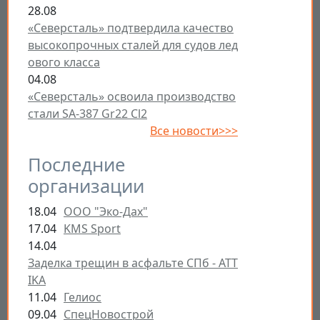
28.08
«Северсталь» подтвердила качество
высокопрочных сталей для судов лед
ового класса
04.08
«Северсталь» освоила производство
стали SA-387 Gr22 Cl2
Все новости>>>
Последние
организации
18.04
ООО "Эко-Дах"
17.04
KMS Sport
14.04
Заделка трещин в асфальте СПб - ATT
IKA
11.04
Гелиос
09.04
СпецНовострой