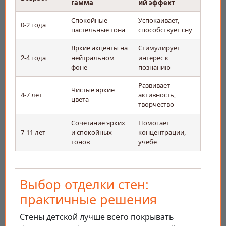
гамма
ий эффект
Спокойные
Успокаивает,
0-2 года
пастельные тона
способствует сну
Яркие акценты на
Стимулирует
2-4 года
нейтральном
интерес к
фоне
познанию
Развивает
Чистые яркие
4-7 лет
активность,
цвета
творчество
Сочетание ярких
Помогает
7-11 лет
и спокойных
концентрации,
тонов
учебе
Выбор отделки стен:
практичные решения
Стены детской лучше всего покрывать