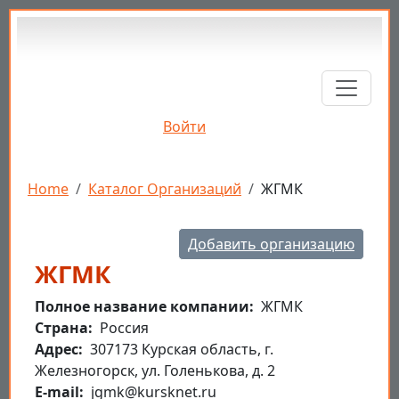
Перейти к основному содержанию
Войти
Строка навигации
Home
Каталог Организаций
ЖГМК
Добавить организацию
ЖГМК
Полное название компании
ЖГМК
Страна
Россия
Aдрес
307173 Курская область, г.
Железногорск, ул. Голенькова, д. 2
E-mail
jgmk@kursknet.ru