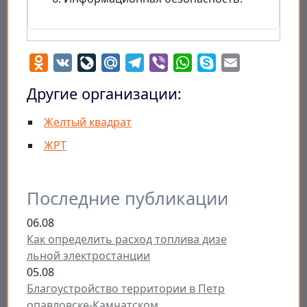
Odnoklassniki
VK
LiveJournal
Mail.Ru
Telegram
Viber
WhatsApp
Skype
Email
Другие организации:
Желтый квадрат
ЖРТ
Последние публикации
06.08
Как определить расход топлива дизе
льной электростанции
05.08
Благоустройство территории в Петр
опавловске-Камчатском