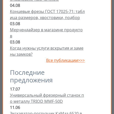
04.08
Концевые фрезы ГОСТ 17025-71: табл
ица размеров, хвостовики, подбор
03.08
Мерчендайзер в магазине продукто
в
03.08
Когда нужны услуги вскрытия и заме
ны замков?
Все публикации>>>
Последние
предложения
17.07
Универсальный фрезерный станок п
о металлу TRIOD MMF-50D
11.06
Экскаватор-погрузчик КаМаз 6520 в