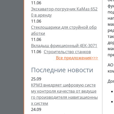
11.06
фу
Экскаватор-погрузчик КаМаз 652
по
0 в аренду
на
11.06
ма
Стеклошарики для струйной обр
ре
аботки
та
11.06
до
Вкладыш фрикционный 4ЕК-3071
ма
11.06
Строительство станков
пр
Все предложения>>>
АО
Последние новости
ком
25.09
До
КРМЗ внедряет цифровую систе
му контроля качества от ведуще
го производителя навигационны
х систем
24.09