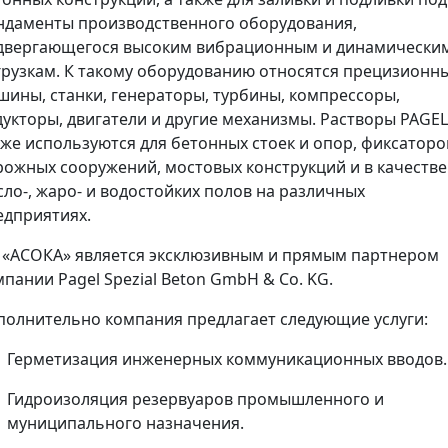
ндаменты производственного оборудования,
двергающегося высоким вибрационным и динамически
грузкам. К такому оборудованию относятся прецизионн
шины, станки, генераторы, турбины, компрессоры,
дукторы, двигатели и другие механизмы. Растворы PAGE
кже используются для бетонных стоек и опор, фиксаторо
рожных сооружений, мостовых конструкций и в качестве
сло-, жаро- и водостойких полов на различных
едприятиях.
 «АСОКА» является эксклюзивным и прямым партнером
пании Pagel Spezial Beton GmbH & Co. KG.
полнительно компания предлагает следующие услуги:
Герметизация инженерных коммуникационных вводов.
Гидроизоляция резервуаров промышленного и
муниципального назначения.