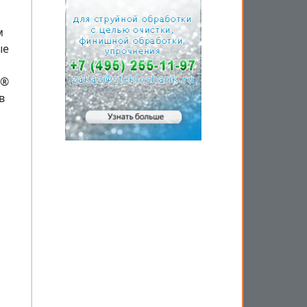
м
ые
L®
в