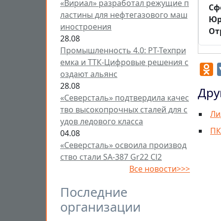
«Вириал» разработал режущие п
Cф
ластины для нефтегазового маш
Юр
иностроения
От
28.08
Промышленность 4.0: РТ-Техпри
емка и ТТК-Цифровые решения с
O
оздают альянс
28.08
Дру
«Северсталь» подтвердила качес
тво высокопрочных сталей для с
Ли
удов ледового класса
ПК
04.08
«Северсталь» освоила производ
ство стали SA-387 Gr22 Cl2
Все новости>>>
Последние
организации