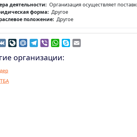
ера деятельности
Организация осуществляет поставк
идическая форма
Другое
раслевое положение
Другое
dnoklassniki
VK
LiveJournal
Mail.Ru
Telegram
Viber
WhatsApp
Skype
Email
гие организации:
дер
ТБА