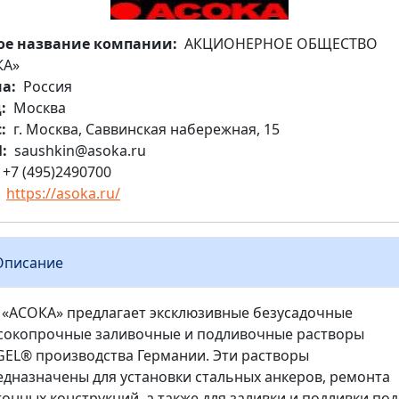
ое название компании
АКЦИОНЕРНОЕ ОБЩЕСТВО
КА»
на
Россия
д
Москва
с
г. Москва, Саввинская набережная, 15
l
saushkin@asoka.ru
+7 (495)2490700
https://asoka.ru/
Описание
 «АСОКА» предлагает эксклюзивные безусадочные
сокопрочные заливочные и подливочные растворы
GEL® производства Германии. Эти растворы
едназначены для установки стальных анкеров, ремонта
тонных конструкций, а также для заливки и подливки под