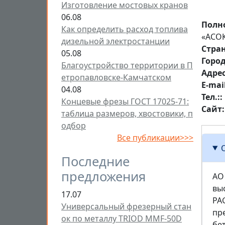
Изготовление мостовых кранов
06.08
Полн
Как определить расход топлива
«АСО
дизельной электростанции
Стра
05.08
Горо
Благоустройство территории в П
Aдре
етропавловске-Камчатском
E-mai
04.08
Тел.:
Концевые фрезы ГОСТ 17025-71:
Сайт
таблица размеров, хвостовики, п
одбор
Все публикации>>>
Последние
предложения
АО
вы
17.07
PA
Универсальный фрезерный стан
пр
ок по металлу TRIOD MMF-50D
бе