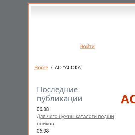
Перейти к основному содержанию
Войти
Строка навигации
Home
АО "АСОКА"
Последние
А
публикации
06.08
Для чего нужны каталоги подши
пников
06.08