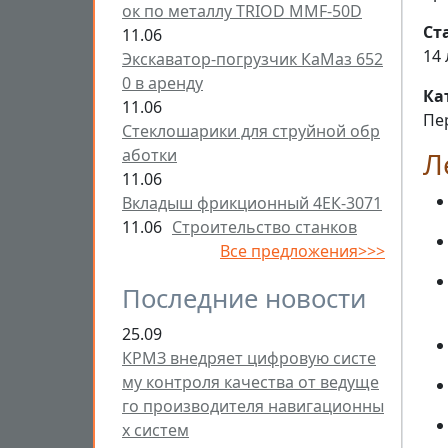
ок по металлу TRIOD MMF-50D
Ст
11.06
14 
Экскаватор-погрузчик КаМаз 652
0 в аренду
Ка
11.06
Пе
Стеклошарики для струйной обр
аботки
Л
11.06
Вкладыш фрикционный 4ЕК-3071
11.06
Строительство станков
Все предложения>>>
Последние новости
25.09
КРМЗ внедряет цифровую систе
му контроля качества от ведуще
го производителя навигационны
х систем