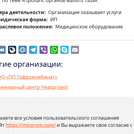
по теме «Пролапс органов малого таза».
ера деятельности
Организация оказывает услуги
идическая форма
ИП
раслевое положение
Медицинское оборудование
dnoklassniki
VK
LiveJournal
Mail.Ru
Telegram
Viber
WhatsApp
Skype
Email
гие организации:
О «ПП Гофрокомбинат»
женерный центр Heatproject
маете все условия пользовательского соглашения
айт
https://mirprom.com/
и
Вы выражаете свое согласие с