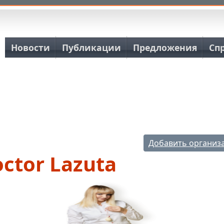
Основная навигация
Новости
Публикации
Предложения
Сп
Добавить организ
ctor Lazuta