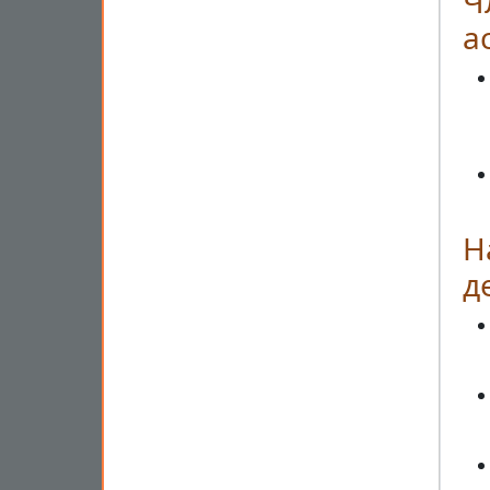
Ч
а
Н
д