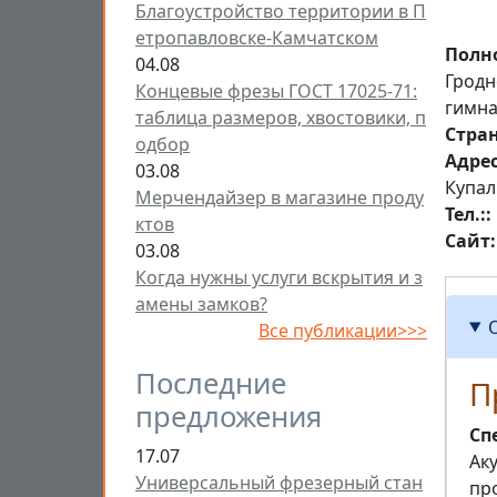
Благоустройство территории в П
етропавловске-Камчатском
Полн
04.08
Гродн
Концевые фрезы ГОСТ 17025-71:
гимна
таблица размеров, хвостовики, п
Стра
одбор
Aдре
03.08
Купал
Мерчендайзер в магазине проду
Тел.:
ктов
Сайт
03.08
Когда нужны услуги вскрытия и з
амены замков?
Все публикации>>>
Последние
П
предложения
Сп
17.07
Аку
Универсальный фрезерный стан
пр