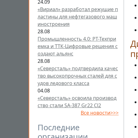
24.09
«Вириал» разработал режущие п
ластины для нефтегазового маш
иностроения
28.08
Промышленность 4.0: РТ-Техпри
Д
емка и ТТК-Цифровые решения с
п
оздают альянс
28.08
«Северсталь» подтвердила качес
тво высокопрочных сталей для с
удов ледового класса
04.08
«Северсталь» освоила производ
ство стали SA-387 Gr22 Cl2
Все новости>>>
Последние
организации