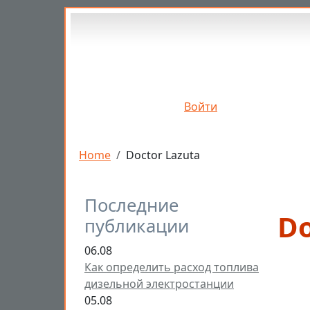
Перейти к основному содержанию
Войти
Строка навигации
Home
Doctor Lazuta
Последние
Do
публикации
06.08
Как определить расход топлива
дизельной электростанции
05.08