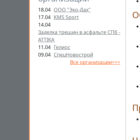
18.04
ООО "Эко-Дах"
О
17.04
KMS Sport
14.04
Заделка трещин в асфальте СПб -
ATTIKA
11.04
Гелиос
09.04
СпецНовострой
Все организации>>>
П