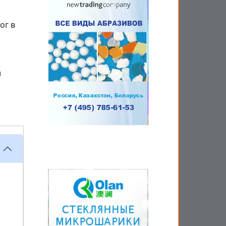
ог в
и