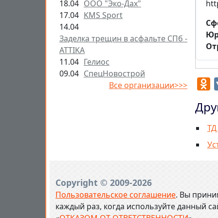
18.04
ООО "Эко-Дах"
htt
17.04
KMS Sport
Cф
14.04
Юр
Заделка трещин в асфальте СПб -
От
ATTIKA
11.04
Гелиос
09.04
СпецНовострой
O
Все организации>>>
Дру
ТД
Ус
Copyright © 2009-2026
Пользовательское соглашение
. Вы прини
каждый раз, когда используйте данный с
«
ОТКАЗОМ ОТ ОТВЕТСТВЕННОСТИ
» .