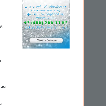
я;
и
ким
и