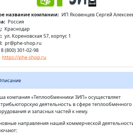
ое название компании
ИП Яковенцев Сергей Алексее
на
Россия
д
Краснодар
с
ул. Кореновская 57, корпус 1
l
pr@phe-shop.ru
8 (800) 301-02-98
https://phe-shop.ru
Описание
ша компания «Теплообменники ЗИП» осуществляет
стрибьюторскую деятельность в сфере теплообменного
орудования и запасных частей к нему.
новные направления нашей коммерческой деятельност
лючают: