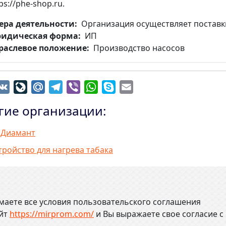
ps://phe-shop.ru.
ера деятельности
Организация осуществляет поставк
идическая форма
ИП
раслевое положение
Производство насосов
dnoklassniki
VK
LiveJournal
Mail.Ru
Telegram
Viber
WhatsApp
Skype
Email
гие организации:
 Диамант
тройство для нагрева табака
маете все условия пользовательского соглашения
айт
https://mirprom.com/
и
Вы выражаете свое согласие с