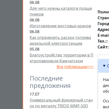
06.08
Для чего нужны каталоги подши
Полн
пников
Стра
06.08
Горо
Изготовление мостовых кранов
Aдре
06.08
E-mai
Как определить расход топлива
Тел.:
дизельной электростанции
Сайт
05.08
Благоустройство территории в П
етропавловске-Камчатском
Все публикации>>>
Последние
На
предложения
ди
об
17.07
Универсальный фрезерный стан
Ос
ок по металлу TRIOD MMF-50D
вк