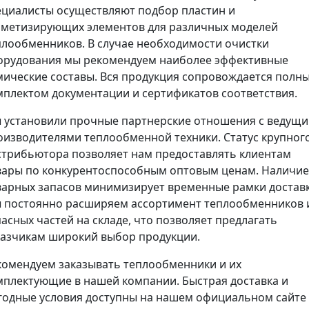
ециалисты осуществляют подбор пластин и
рметизирующих элементов для различных моделей
плообменников. В случае необходимости очистки
орудования мы рекомендуем наиболее эффективные
мические составы. Вся продукция сопровождается полн
мплектом документации и сертификатов соответствия.
 установили прочные партнерские отношения с ведущ
оизводителями теплообменной техники. Статус крупног
стрибьютора позволяет нам предоставлять клиентам
вары по конкурентоспособным оптовым ценам. Наличие
варных запасов минимизирует временные рамки доставк
 постоянно расширяем ассортимент теплообменников 
пасных частей на складе, что позволяет предлагать
казчикам широкий выбор продукции.
комендуем заказывать теплообменники и их
мплектующие в нашей компании. Быстрая доставка и
годные условия доступны на нашем официальном сайте