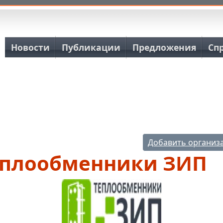
Основная навигация
Новости
Публикации
Предложения
Сп
Добавить организ
еплообменники ЗИП