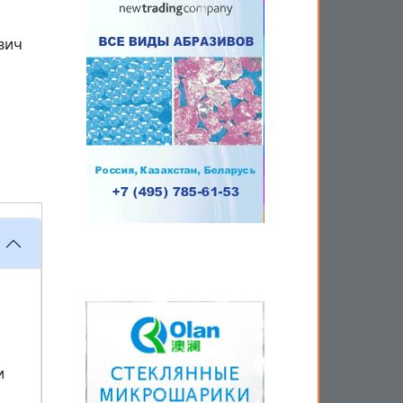
вич
и