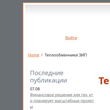
Перейти к основному содержанию
Войти
Строка навигации
Home
Теплообменники ЗИП
Последние
Т
публикации
07.08
Финансовое решение для тех, кт
о планирует масштабные проект
ы