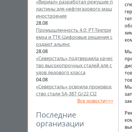
«Вириал» разработал режущие п
сп
ластины для нефтегазового маш
ге
иностроения
те
28.08
об
Промышленность 4.0: РТ-Техпри
хи
емка и ТТК-Цифровые решения с
ко
оздают альянс
28.08
Мы
«Северсталь» подтвердила качес
пр
тво высокопрочных сталей для с
ди
удов ледового класса
то
04.08
то
«Северсталь» освоила производ
Мы
ство стали SA-387 Gr22 Cl2
за
Все новости>>>
за
Последние
Ре
ко
организации
вы