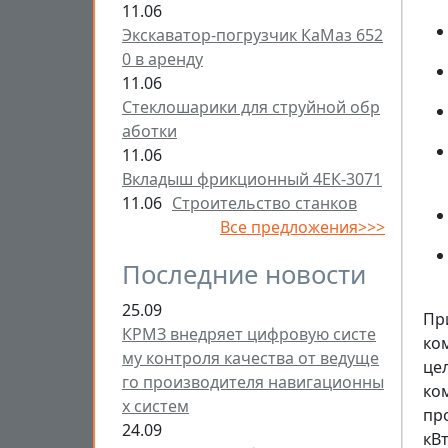
11.06
Экскаватор-погрузчик КаМаз 652
0 в аренду
11.06
Стеклошарики для струйной обр
аботки
11.06
Вкладыш фрикционный 4ЕК-3071
11.06
Строительство станков
Все предложения>>>
Последние новости
25.09
Пр
КРМЗ внедряет цифровую систе
ко
му контроля качества от ведуще
це
го производителя навигационны
ко
х систем
пр
24.09
кВ