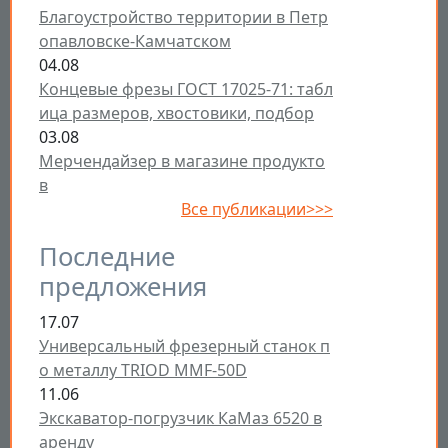
Благоустройство территории в Петр
опавловске-Камчатском
04.08
Концевые фрезы ГОСТ 17025-71: табл
ица размеров, хвостовики, подбор
03.08
Мерчендайзер в магазине продукто
в
Все публикации>>>
Последние
предложения
17.07
Универсальный фрезерный станок п
о металлу TRIOD MMF-50D
11.06
Экскаватор-погрузчик КаМаз 6520 в
аренду