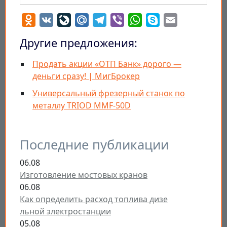
Odnoklassniki
VK
LiveJournal
Mail.Ru
Telegram
Viber
WhatsApp
Skype
Email
Другие предложения:
Продать акции «ОТП Банк» дорого —
деньги сразу! | МигБрокер
Универсальный фрезерный станок по
металлу TRIOD MMF-50D
Последние публикации
06.08
Изготовление мостовых кранов
06.08
Как определить расход топлива дизе
льной электростанции
05.08