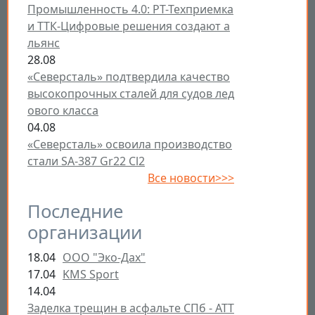
Промышленность 4.0: РТ-Техприемка
и ТТК-Цифровые решения создают а
льянс
28.08
«Северсталь» подтвердила качество
высокопрочных сталей для судов лед
ового класса
04.08
«Северсталь» освоила производство
стали SA-387 Gr22 Cl2
Все новости>>>
Последние
организации
18.04
ООО "Эко-Дах"
17.04
KMS Sport
14.04
Заделка трещин в асфальте СПб - ATT