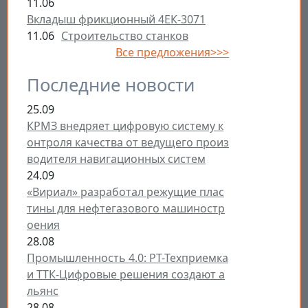
11.06
Вкладыш фрикционный 4ЕК-3071
11.06
Строительство станков
Все предложения>>>
Последние новости
25.09
КРМЗ внедряет цифровую систему к
онтроля качества от ведущего произ
водителя навигационных систем
24.09
«Вириал» разработал режущие плас
тины для нефтегазового машиностр
оения
28.08
Промышленность 4.0: РТ-Техприемка
и ТТК-Цифровые решения создают а
льянс
28.08