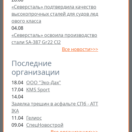
«Северсталь» подтвердила качество
высокопрочных сталей для судов лед
ового класса
04.08
«Северсталь» освоила производство
стали SA-387 Gr22 Cl2
Все новости>>>
Последние
организации
18.04
ООО "Эко-Дах"
17.04
KMS Sport
14.04
Заделка трещин в асфальте СПб - ATT
IKA
11.04
Гелиос
09.04
СпецНовострой