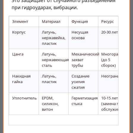
Это защищает от случайного разъединения
при гидроударах, вибрации.
Элемент
Материал
Функция
Ресурс
Корпус
Латунь,
Несущая
20-30 лет
нержавейка,
основа
пластик
Цанга
Латунь,
Механический
Многоразовая
нержавеющая
захват
(до 5
сталь
трубы
сборок)
Накидная
Латунь,
Создание
Неограничен
гайка
пластик
усилия
сжатия
Уплотнитель
EPDM,
Герметизация
10-15 лет
силикон,
стыка
(замена при
витон
обслуживании)