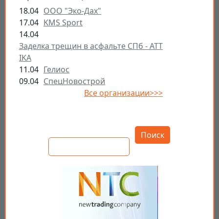
18.04
ООО "Эко-Дах"
17.04
KMS Sport
14.04
Заделка трещин в асфальте СПб - ATT
IKA
11.04
Гелиос
09.04
СпецНовострой
Все организации>>>
Открыть настройки
Поиск