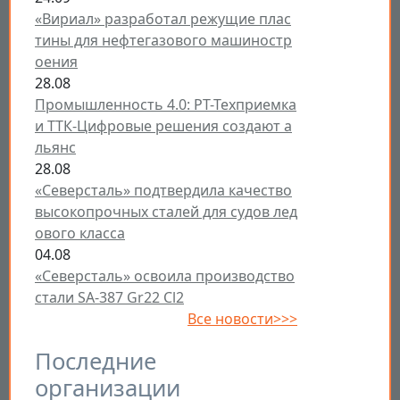
«Вириал» разработал режущие плас
тины для нефтегазового машиностр
оения
28.08
Промышленность 4.0: РТ-Техприемка
и ТТК-Цифровые решения создают а
льянс
28.08
«Северсталь» подтвердила качество
высокопрочных сталей для судов лед
ового класса
04.08
«Северсталь» освоила производство
стали SA-387 Gr22 Cl2
Все новости>>>
Последние
организации