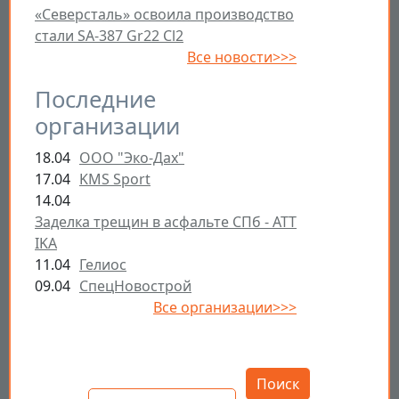
«Северсталь» освоила производство
стали SA-387 Gr22 Cl2
Все новости>>>
Последние
организации
18.04
ООО "Эко-Дах"
17.04
KMS Sport
14.04
Заделка трещин в асфальте СПб - ATT
IKA
11.04
Гелиос
09.04
СпецНовострой
Все организации>>>
Открыть настройки
Поиск