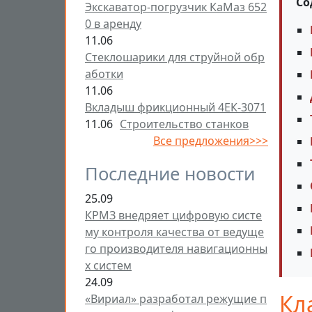
Со
Экскаватор-погрузчик КаМаз 652
0 в аренду
11.06
Стеклошарики для струйной обр
аботки
11.06
Вкладыш фрикционный 4ЕК-3071
11.06
Строительство станков
Все предложения>>>
Последние новости
25.09
КРМЗ внедряет цифровую систе
му контроля качества от ведуще
го производителя навигационны
х систем
24.09
Кл
«Вириал» разработал режущие п