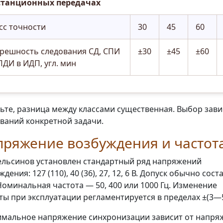
станционных передачах
сс точности
30
45
60
решность следования СД, СПИ
±30
±45
±60
ПДИ в ИДП, угл. мин
ьте, разница между классами существенная. Выбор зави
ваний конкретной задачи.
пряжение возбуждения и частот
ельсинов установлен стандартный ряд напряжений
дения: 127 (110), 40 (36), 27, 12, 6 В. Допуск обычно сост
Номинальная частота — 50, 400 или 1000 Гц. Изменение
ты при эксплуатации регламентируется в пределах ±(3—
мальное напряжение синхронизации зависит от напря