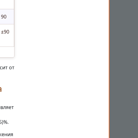
90
±90
сит от
а
авляет
5)%.
жения