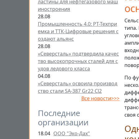
ластины для нефтегазового маш
ос
иностроения
28.08
Сельс
Промышленность 4.0: РТ-Техпри
типа.
емка и ТТК-Цифровые решения с
углов
оздают альянс
ампли
28.08
входн
«Северсталь» подтвердила качес
полож
тво высокопрочных сталей для с
повор
удов ледового класса
04.08
По фу
«Северсталь» освоила производ
неско
ство стали SA-387 Gr22 Cl2
диффе
Все новости>>>
диффе
транс
Последние
своя 
организации
Од
18.04
ООО "Эко-Дах"
ко