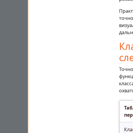
Практ
точно
визуа
дальн
Кл
сл
Точно
функц
класс
охват
Таб
пер
Кла