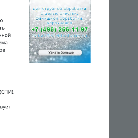
го
ть
нной
ема
ое
(СПИ),
вует