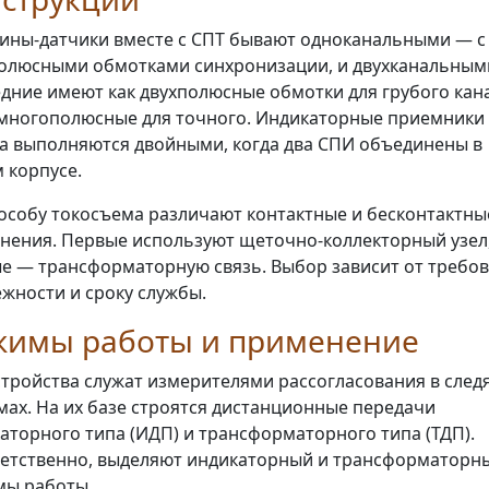
ины-датчики вместе с СПТ бывают одноканальными — с
олюсными обмотками синхронизации, и двухканальным
дние имеют как двухполюсные обмотки для грубого кана
 многополюсные для точного. Индикаторные приемники
а выполняются двойными, когда два СПИ объединены в
 корпусе.
особу токосъема различают контактные и бесконтактны
нения. Первые используют щеточно-коллекторный узел
е — трансформаторную связь. Выбор зависит от требо
ёжности и сроку службы.
жимы работы и применение
стройства служат измерителями рассогласования в сле
мах. На их базе строятся дистанционные передачи
аторного типа (ИДП) и трансформаторного типа (ТДП).
етственно, выделяют индикаторный и трансформаторн
мы работы.