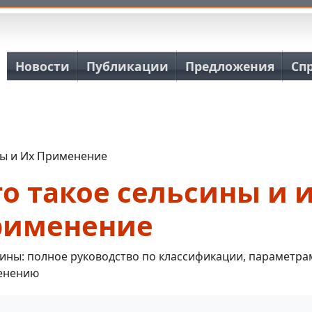
Основная навигация
Новости
Публикации
Предложения
Сп
ны и Их Применение
о такое сельсины и 
рименение
ины: полное руководство по классификации, параметра
енению