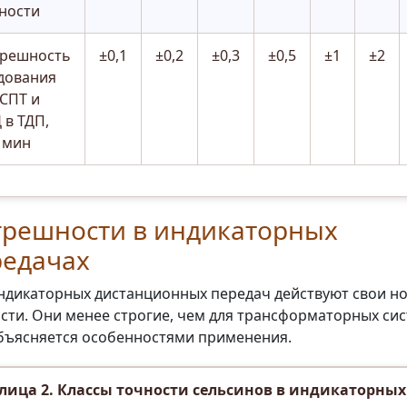
ности
решность
±0,1
±0,2
±0,3
±0,5
±1
±2
дования
 СПТ и
 в ТДП,
. мин
грешности в индикаторных
редачах
ндикаторных дистанционных передач действуют свои н
сти. Они менее строгие, чем для трансформаторных сис
бъясняется особенностями применения.
лица 2. Классы точности сельсинов в индикаторных