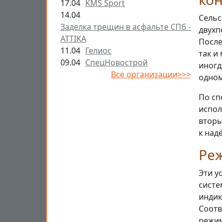
17.04
KMS Sport
14.04
Сельс
Заделка трещин в асфальте СПб -
двухп
ATTIKA
После
11.04
Гелиос
так и
09.04
СпецНовострой
иногд
Все организации>>>
одном
По сп
испол
вторы
к над
Ре
Эти у
систе
индик
Соотв
режи