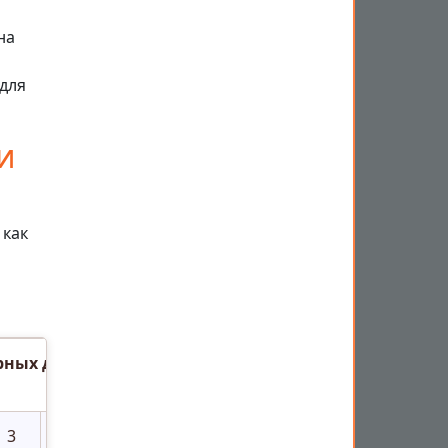
на
для
и
 как
орных дистанционных
3
5
10
20
30