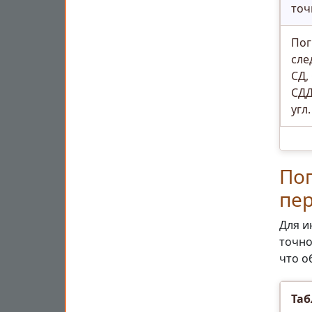
точ
Пог
сле
СД,
СДД
угл
По
пе
Для и
точно
что о
Таб