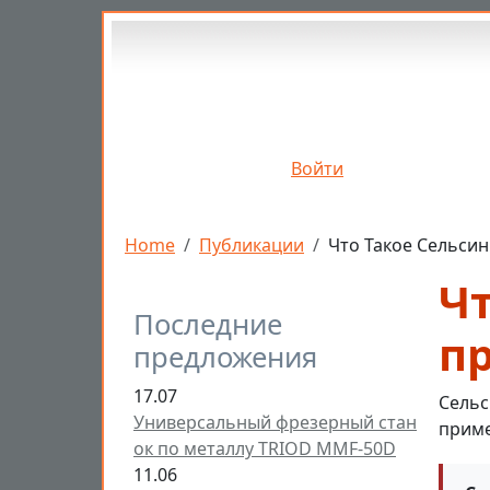
Перейти к основному содержанию
Войти
Строка навигации
Home
Публикации
Что Такое Сельси
Чт
Последние
п
предложения
17.07
Сельс
Универсальный фрезерный стан
прим
ок по металлу TRIOD MMF-50D
11.06