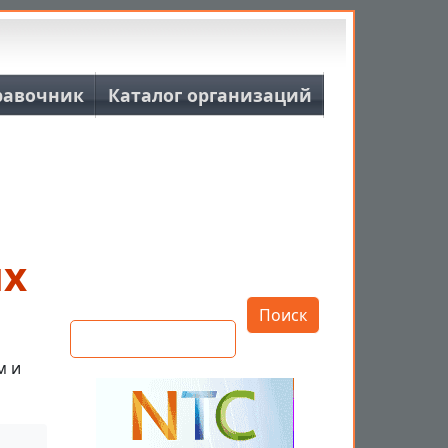
равочник
Каталог организаций
их
Открыть настройки
Поиск
м и