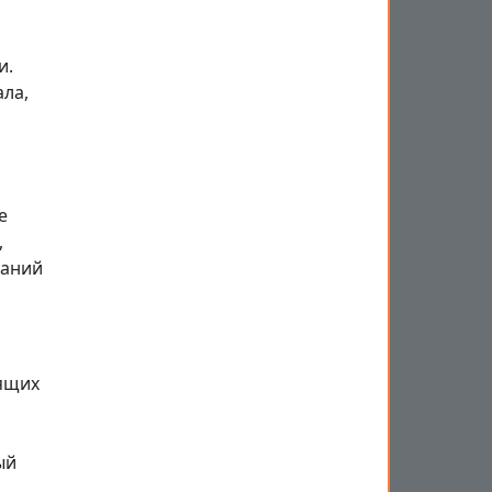
и.
ла,
е
,
ваний
дящих
ый