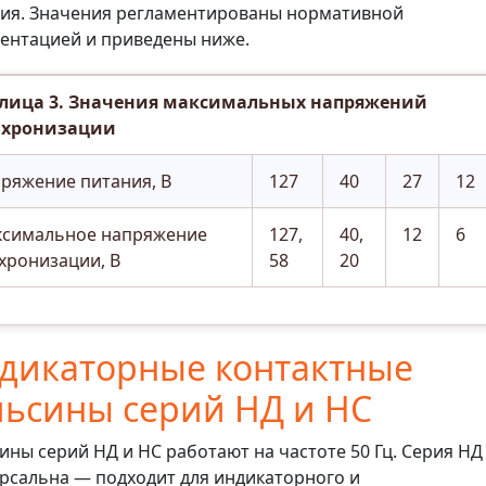
ия. Значения регламентированы нормативной
ентацией и приведены ниже.
лица 3. Значения максимальных напряжений
нхронизации
ряжение питания, В
127
40
27
12
симальное напряжение
127,
40,
12
6
хронизации, В
58
20
дикаторные контактные
льсины серий НД и НС
ины серий НД и НС работают на частоте 50 Гц. Серия НД
рсальна — подходит для индикаторного и