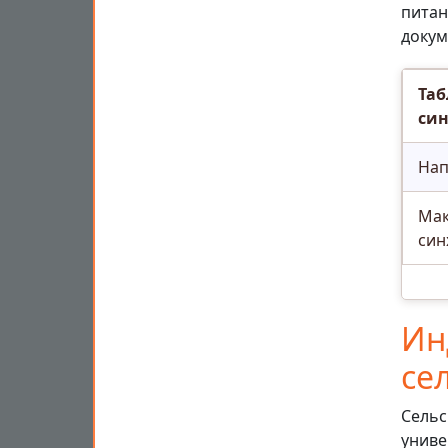
питан
докум
Таб
си
Нап
Мак
син
Ин
се
Сельс
униве