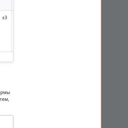
±3
±5
±10
±20
±30
ормы
тем,