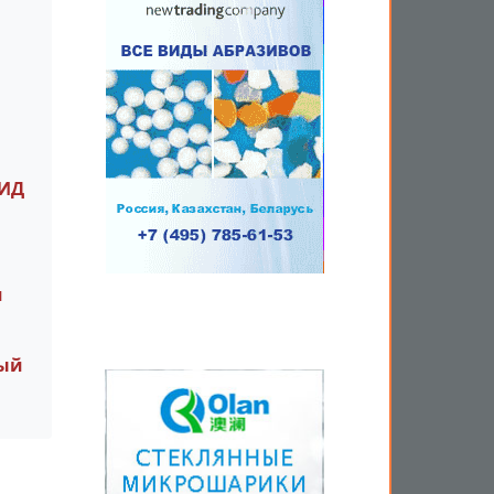
ДИД
м
ный