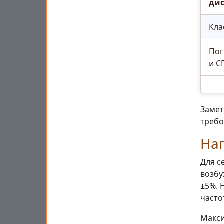
ди
Кла
Пог
и С
Замет
требо
На
Для с
возбуж
±5%. 
часто
Макси