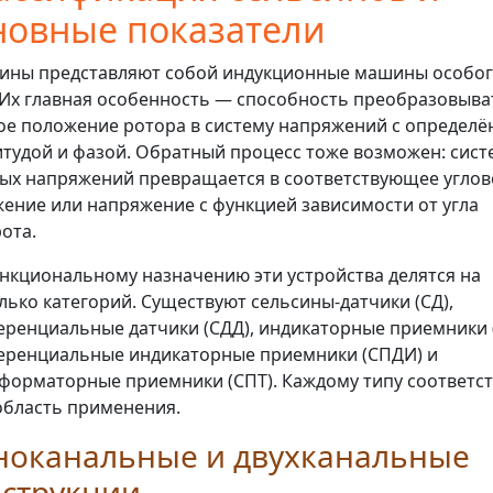
новные показатели
ины представляют собой индукционные машины особо
 Их главная особенность — способность преобразовыва
ое положение ротора в систему напряжений с определё
тудой и фазой. Обратный процесс тоже возможен: сист
ых напряжений превращается в соответствующее углов
ение или напряжение с функцией зависимости от угла
ота.
нкциональному назначению эти устройства делятся на
лько категорий. Существуют сельсины-датчики (СД),
ренциальные датчики (СДД), индикаторные приемники 
ренциальные индикаторные приемники (СПДИ) и
форматорные приемники (СПТ). Каждому типу соответст
область применения.
ноканальные и двухканальные
нструкции