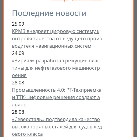
Последние новости
25.09
КРМЗ внедряет цифровую систему к
онтроля качества от ведущего произ
водителя навигационных систем
24.09
«Вириал» разработал режущие плас
тины для нефтегазового машиностр
оения
28.08
Промышленность 4.0: РТ-Техприемка
и ТТК-Цифровые решения создают а
льянс
28.08
«Северсталь» подтвердила качество
высокопрочных сталей для судов лед
ового класса