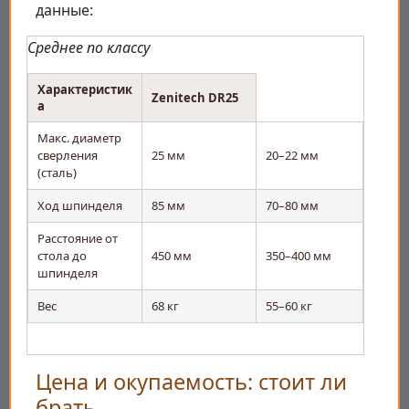
данные:
Среднее по классу
Характеристик
Zenitech DR25
а
Макс. диаметр
сверления
25 мм
20–22 мм
(сталь)
Ход шпинделя
85 мм
70–80 мм
Расстояние от
стола до
450 мм
350–400 мм
шпинделя
Вес
68 кг
55–60 кг
Цена и окупаемость: стоит ли
брать