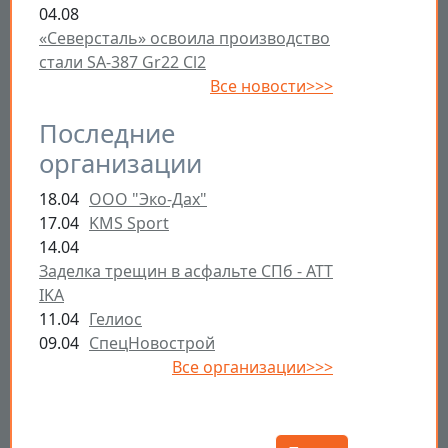
04.08
«Северсталь» освоила производство
стали SA-387 Gr22 Cl2
Все новости>>>
Последние
организации
18.04
ООО "Эко-Дах"
17.04
KMS Sport
14.04
Заделка трещин в асфальте СПб - ATT
IKA
11.04
Гелиос
09.04
СпецНовострой
Все организации>>>
Открыть настройки
Поиск