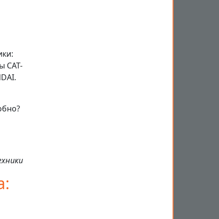
ики:
ы CAT-
DAI.
обно?
ехники
а: