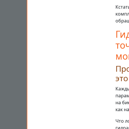
Кстат
компл
обращ
Ги
то
мо
Про
это
Кажды
парам
на би
как н
Что л
гидра