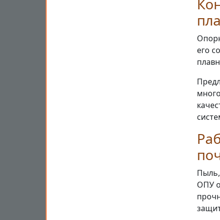
Кон
пл
Опорн
его с
плавн
Предл
много
качес
систе
Раб
поч
Пыль,
ОПУ о
прочн
защит