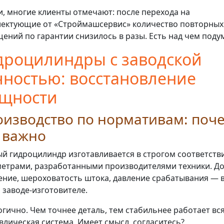
и, многие клиенты отмечают: после перехода на
ектующие от «Строймашсервис» количество повторных
ений по гарантии снизилось в разы. Есть над чем поду
дроцилиндры с заводской
чностью: восстановление
щности
изводство по нормативам: поч
 важно
й гидроцилиндр изготавливается в строгом соответстви
етрами, разработанными производителями техники. До
ение, шероховатость штока, давление срабатывания — 
а заводе-изготовителе.
огично. Чем точнее деталь, тем стабильнее работает вс
влическая система. Имеет смысл, согласитесь?