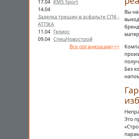
ре
17.04
KMS Sport
14.04
Вы на
Заделка трещин в асфальте СПб -
выход
ATTIKA
бренд
11.04
Гелиос
матер
09.04
СпецНовострой
Все организации>>>
Компа
произ
получ
Без к
напом
Гар
из
Непра
Это п
«Стро
парам