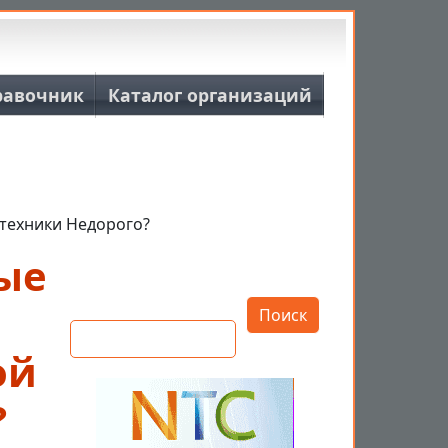
равочник
Каталог организаций
техники Недорого?
ые
Открыть настройки
Поиск
ой
?