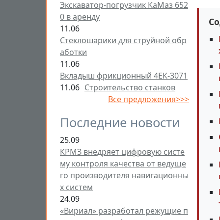
Экскаватор-погрузчик КаМаз 652
0 в аренду
Со
11.06
Стеклошарики для струйной обр
аботки
11.06
Вкладыш фрикционный 4ЕК-3071
11.06
Строительство станков
Все предложения>>>
Последние новости
25.09
КРМЗ внедряет цифровую систе
му контроля качества от ведуще
го производителя навигационны
х систем
24.09
«Вириал» разработал режущие п