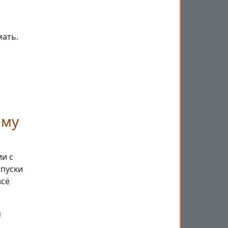
мать.
ему
и с
пуски
всё
я