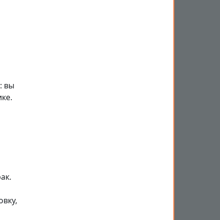
: вы
ке.
ак.
вку,