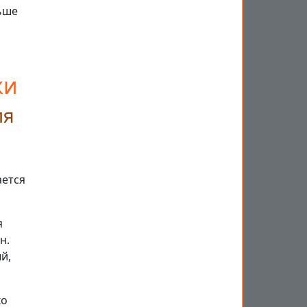
льше
ки
ля
ается
я
н.
й,
ко