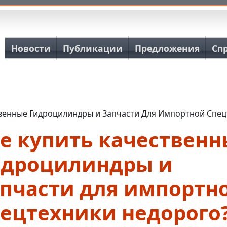
Основная навигация
Новости
Публикации
Предложения
Сп
твенные Гидроцилиндры и Запчасти Для Импортной Спец
де купить качественн
идроцилиндры и
апчасти для импортн
пецтехники недорого