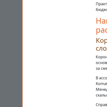
Практ
бюдже
На
ра
Кор
сл
Корон
основ
за см
В асс
Komat
Менед
скаль
Справ