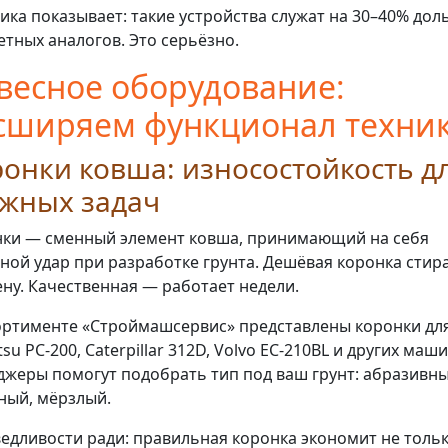
ика показывает: такие устройства служат на 30–40% до
тных аналогов. Это серьёзно.
весное оборудование:
сширяем функционал техни
онки ковша: износостойкость д
ожных задач
ки — сменный элемент ковша, принимающий на себя
ной удар при разработке грунта. Дешёвая коронка стир
ену. Качественная — работает недели.
ортименте «Строймашсервис» представлены коронки дл
su PC-200, Caterpillar 312D, Volvo EC-210BL и других маши
жеры помогут подобрать тип под ваш грунт: абразивны
ный, мёрзлый.
едливости ради: правильная коронка экономит не толь