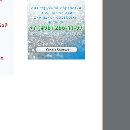
бой
по