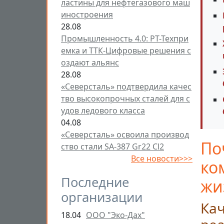
ластины для нефтегазового маш
иностроения
28.08
Промышленность 4.0: РТ-Техпри
емка и ТТК-Цифровые решения с
оздают альянс
28.08
«Северсталь» подтвердила качес
тво высокопрочных сталей для с
удов ледового класса
04.08
«Северсталь» освоила производ
По
ство стали SA-387 Gr22 Cl2
Все новости>>>
ко
Последние
жи
организации
Кач
18.04
ООО "Эко-Дах"