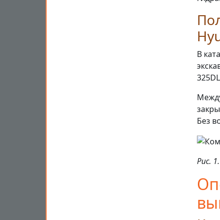
Пол
Hyu
В кат
экска
325DL
Между
закры
Без в
Рис. 
Оп
вы