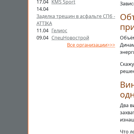
17.04
KMS Sport
Завис
14.04
Об
Заделка трещин в асфальте СПб -
ATTIKA
пр
11.04
Гелиос
09.04
СпецНовострой
Объём
Все организации>>>
Динам
энерг
Скажу
решен
Вин
одн
Два в
захва
изнаш
Что л