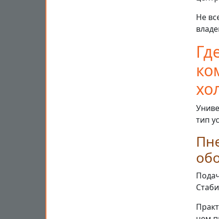
Не вс
владе
Гд
ко
хо
Униве
тип у
Пн
об
Подач
Стаби
Практ
чем п