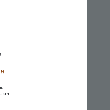
е
ая
ль
— это