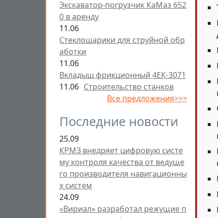
Экскаватор-погрузчик КаМаз 652
0 в аренду
11.06
Стеклошарики для струйной обр
аботки
11.06
Вкладыш фрикционный 4ЕК-3071
11.06
Строительство станков
Все предложения>>>
Последние новости
25.09
КРМЗ внедряет цифровую систе
му контроля качества от ведуще
го производителя навигационны
х систем
24.09
«Вириал» разработал режущие п