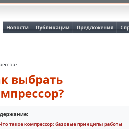
Основная навигация
Новости
Публикации
Предложения
Сп
рессор?
ак выбрать
омпрессор?
держание:
Что такое компрессор: базовые принципы работы