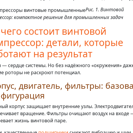
Рис. 1. Винтовой
ессор: компактное решение для промышленных задач
 чего состоит винтовой
мпрессор: детали, которые
ботают на результат
 — сердце системы. Но без надёжного «окружения» даж
е роторы не раскроют потенциал.
пус, двигатель, фильтры: базов
нфигурация
ый корпус защищает внутренние узлы. Электродвигате
ечивает вращение. Фильтры очищают воздух на входе 
евает жизнь винтовой паре.
и, качественные
подшипники
снижают вибрацию и шум.