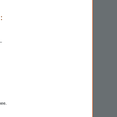
:
—
ее.