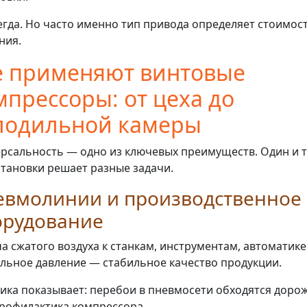
егда. Но часто именно тип привода определяет стоимос
ния.
е применяют винтовые
мпрессоры: от цеха до
лодильной камеры
рсальность — одно из ключевых преимуществ. Один и т
становки решает разные задачи.
евмолинии и производственное
орудование
а сжатого воздуха к станкам, инструментам, автоматике
льное давление — стабильное качество продукции.
ика показывает: перебои в пневмосети обходятся дорож
рофилактика компрессора.