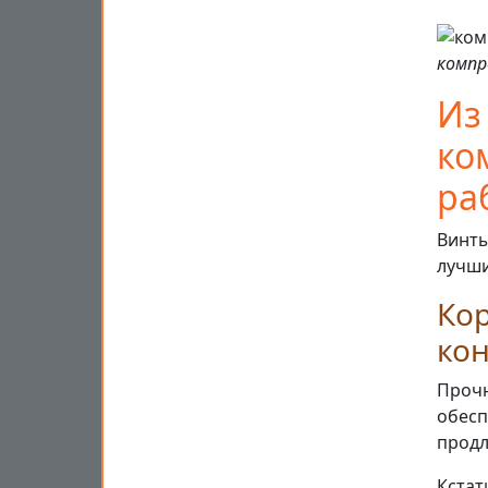
компр
Из
ко
ра
Винты
лучши
Кор
ко
Прочн
обесп
продл
Кстат