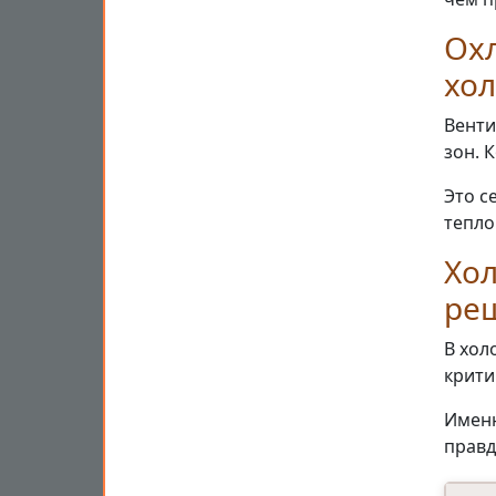
Ох
хол
Венти
зон. 
Это с
тепл
Хо
ре
В хол
крити
Именн
правд