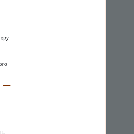
еру.
ого
а —
с.