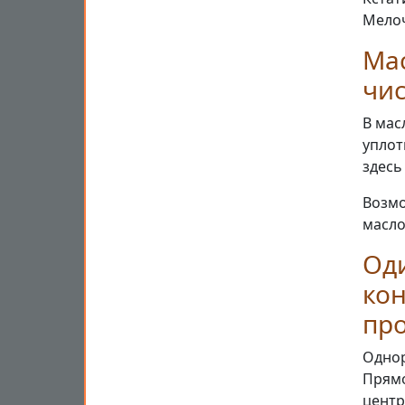
Мелоч
Мас
чис
В мас
уплот
здесь
Возмо
масло
Оди
кон
пр
Однор
Прямо
центр