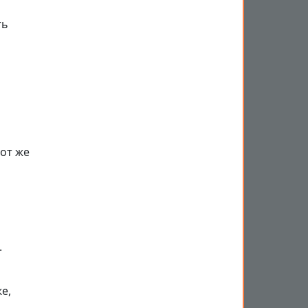
ть
от же
.
е,