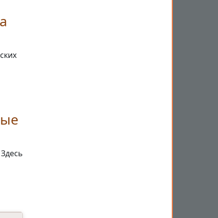
а
ских
ные
 Здесь