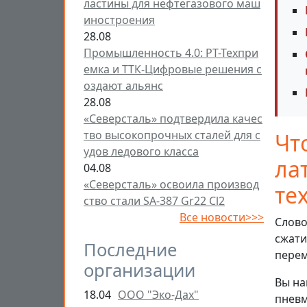
ластины для нефтегазового маш
иностроения
28.08
Промышленность 4.0: РТ-Техпри
емка и ТТК-Цифровые решения с
оздают альянс
28.08
«Северсталь» подтвердила качес
тво высокопрочных сталей для с
Чт
удов ледового класса
ла
04.08
«Северсталь» освоила производ
те
ство стали SA-387 Gr22 Cl2
Все новости>>>
Слово
сжати
Последние
перем
организации
Вы на
18.04
ООО "Эко-Дах"
пневм