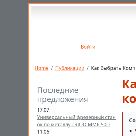
Перейти к основному содержанию
Войти
Строка навигации
Home
Публикации
Как Выбрать Комп
К
Последние
к
предложения
17.07
Универсальный фрезерный стан
Со
ок по металлу TRIOD MMF-50D
11.06