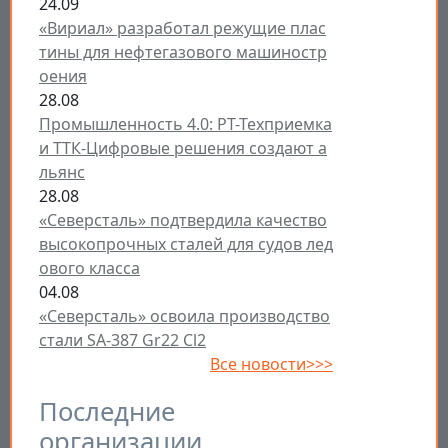
24.09
«Вириал» разработал режущие плас
тины для нефтегазового машиностр
оения
28.08
Промышленность 4.0: РТ-Техприемка
и ТТК-Цифровые решения создают а
льянс
28.08
«Северсталь» подтвердила качество
высокопрочных сталей для судов лед
ового класса
04.08
«Северсталь» освоила производство
стали SA-387 Gr22 Cl2
Все новости>>>
Последние
организации