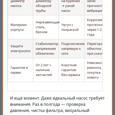
Диаметр
диаметру
на бурении
запас
насоса
обсадной
→ узкий
прочности,
трубы
насос
вибрации
Коррозия,
Нержавеющая
Материал
Чугун с
протечки
сталь,
корпуса
покраской
через 1-2
бронза
года
Стабилизатор
Подключение
Перегорание
Защита
напряжения
напрямую к
обмотки
электросети
обязателен
сети
при скачках
Невозможность
От 2 лет +
Короткая
Гарантия и
ремонта,
наличие
гарантия
сервис
покупка
запчастей
без сервиса
нового
И ещё момент. Даже идеальный насос требует
внимания. Раз в полгода — проверка
давления, чистка фильтра, визуальный