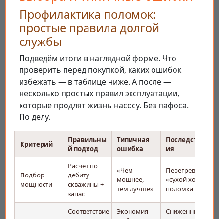
Профилактика поломок:
простые правила долгой
службы
Подведём итоги в наглядной форме. Что
проверить перед покупкой, каких ошибок
избежать — в таблице ниже. А после —
несколько простых правил эксплуатации,
которые продлят жизнь насосу. Без пафоса.
По делу.
Правильны
Типичная
Последств
Критерий
й подход
ошибка
ия
Расчёт по
«Чем
Перегрев,
Подбор
дебиту
мощнее,
«сухой ход»,
мощности
скважины +
тем лучше»
поломка
запас
Соответствие
Экономия
Сниженный