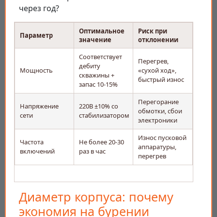
через год?
Оптимальное
Риск при
Параметр
значение
отклонении
Соответствует
Перегрев,
дебиту
Мощность
«сухой ход»,
скважины +
быстрый износ
запас 10-15%
Перегорание
Напряжение
220В ±10% со
обмотки, сбои
сети
стабилизатором
электроники
Износ пусковой
Частота
Не более 20-30
аппаратуры,
включений
раз в час
перегрев
Диаметр корпуса: почему
экономия на бурении