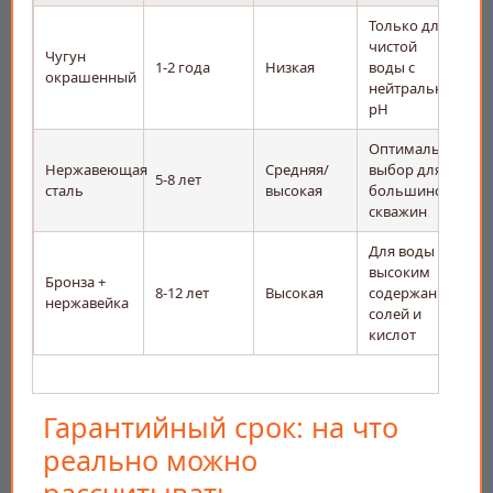
Только для
чистой
Чугун
1-2 года
Низкая
воды с
окрашенный
нейтральным
pH
Оптимальный
Нержавеющая
Средняя/
выбор для
5-8 лет
сталь
высокая
большинства
скважин
Для воды с
высоким
Бронза +
8-12 лет
Высокая
содержанием
нержавейка
солей и
кислот
Гарантийный срок: на что
реально можно
рассчитывать