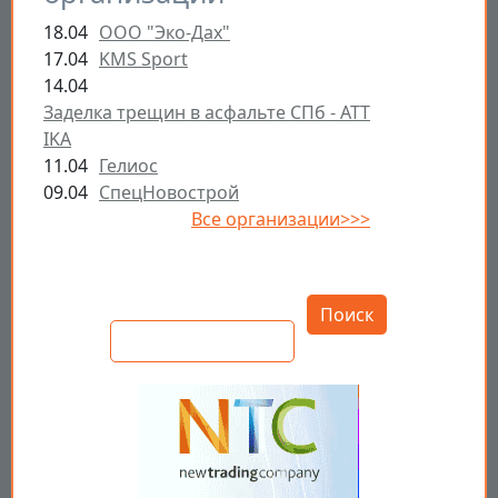
18.04
ООО "Эко-Дах"
17.04
KMS Sport
14.04
Заделка трещин в асфальте СПб - ATT
IKA
11.04
Гелиос
09.04
СпецНовострой
Все организации>>>
Открыть настройки
Поиск