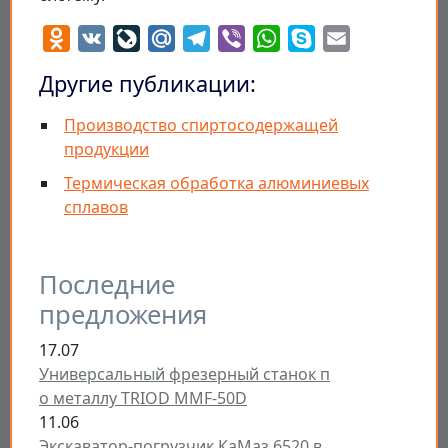
Odnoklassniki
VK
LiveJournal
Mail.Ru
Telegram
Viber
WhatsApp
Skype
Email
Другие публикации:
Производство спиртосодержащей
продукции
Термическая обработка алюминиевых
сплавов
Последние
предложения
17.07
Универсальный фрезерный станок п
о металлу TRIOD MMF-50D
11.06
Экскаватор-погрузчик КаМаз 6520 в