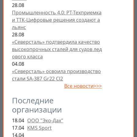
28.08
Промышленность 4.0: РТ-Техприемка
и ТТК-Цифровые решения создают а
льянс
28.08
«Северсталь» подтвердила качество
высокопрочных сталей для судов лед
ового класса
04.08
«Северсталь» освоила производство
стали SA-387 Gr22 Cl2
Все новости>>>
Последние
организации
18.04
ООО "Эко-Дах"
17.04
KMS Sport
14.04