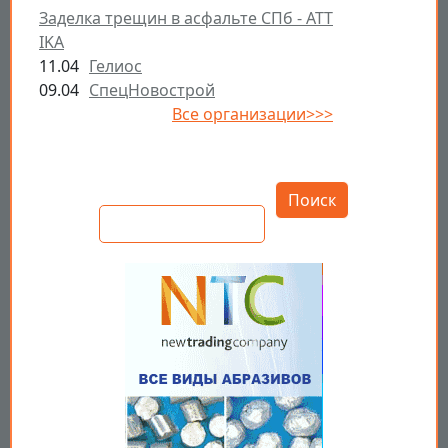
Заделка трещин в асфальте СПб - ATT
IKA
11.04
Гелиос
09.04
СпецНовострой
Все организации>>>
Открыть настройки
Поиск