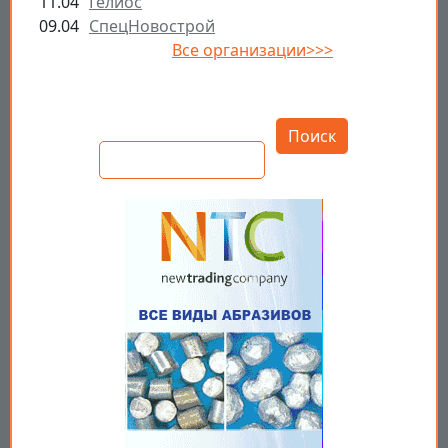
11.04
Гелиос
09.04
СпецНовострой
Все организации>>>
Открыть настройки
Поиск