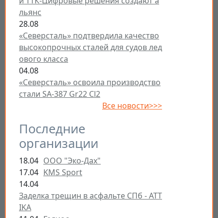
и ТТК-Цифровые решения создают а
льянс
28.08
«Северсталь» подтвердила качество
высокопрочных сталей для судов лед
ового класса
04.08
«Северсталь» освоила производство
стали SA-387 Gr22 Cl2
Все новости>>>
Последние
организации
18.04
ООО "Эко-Дах"
17.04
KMS Sport
14.04
Заделка трещин в асфальте СПб - ATT
IKA