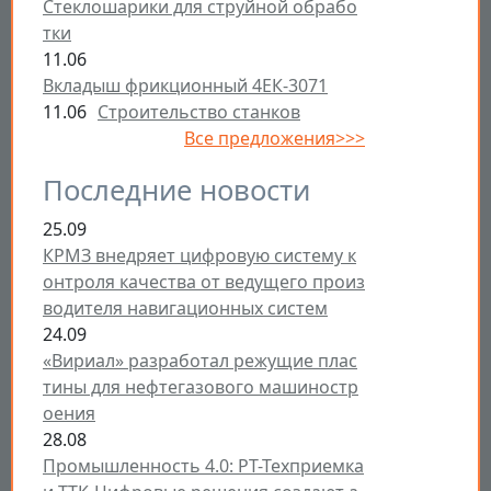
Стеклошарики для струйной обрабо
тки
11.06
Вкладыш фрикционный 4ЕК-3071
11.06
Строительство станков
Все предложения>>>
Последние новости
25.09
КРМЗ внедряет цифровую систему к
онтроля качества от ведущего произ
водителя навигационных систем
24.09
«Вириал» разработал режущие плас
тины для нефтегазового машиностр
оения
28.08
Промышленность 4.0: РТ-Техприемка