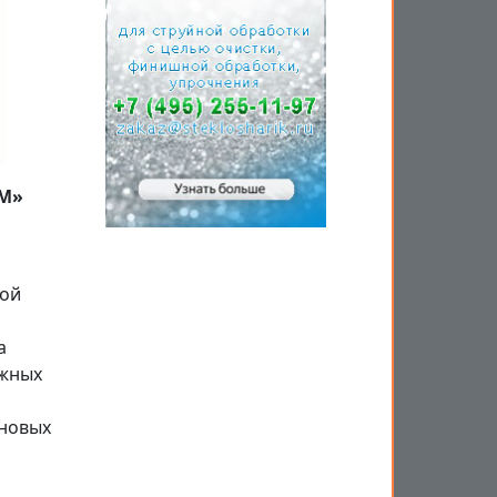
-М»
ной
а
ожных
ановых