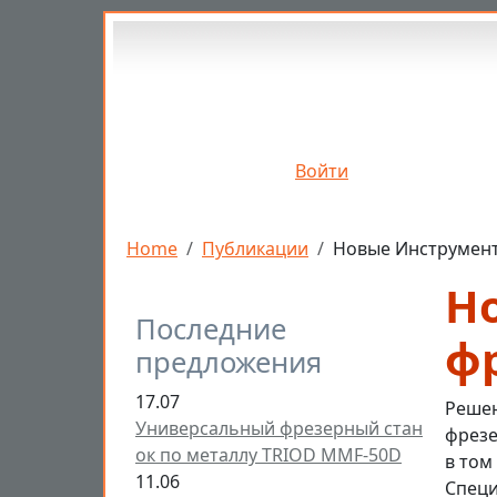
Перейти к основному содержанию
Войти
Строка навигации
Home
Публикации
Новые Инструмен
Н
Последние
ф
предложения
17.07
Решен
Универсальный фрезерный стан
фрезе
ок по металлу TRIOD MMF-50D
в том
11.06
Специ