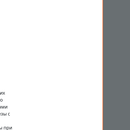
их
во
ами
езы с
ы при