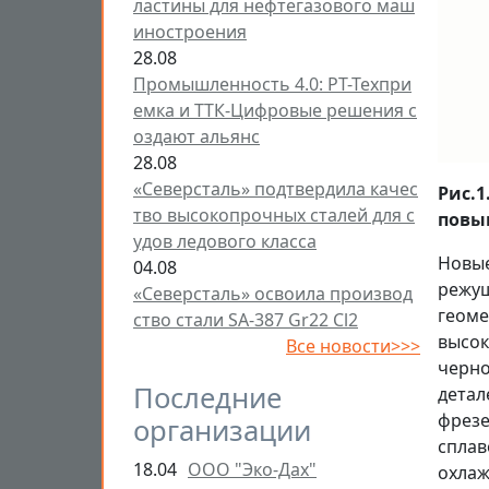
ластины для нефтегазового маш
иностроения
28.08
Промышленность 4.0: РТ-Техпри
емка и ТТК-Цифровые решения с
оздают альянс
28.08
«Северсталь» подтвердила качес
Рис.
тво высокопрочных сталей для с
повы
удов ледового класса
Новые
04.08
режущ
«Северсталь» освоила производ
геоме
ство стали SA-387 Gr22 Cl2
высок
Все новости>>>
черно
Последние
детал
фрезе
организации
сплав
18.04
ООО "Эко-Дах"
охлаж