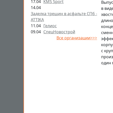
17.04
KMS Sport
Выпус
14.04
в вид
Заделка трещин в асфальте СПб -
хвост
ATTIKA
длино
11.04
Гелиос
конце
09.04
СпецНовострой
сменн
Все организации>>>
эффек
корпу
с кру
произ
один 