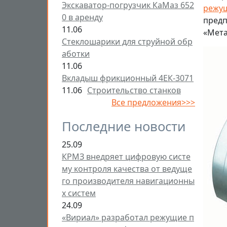
Экскаватор-погрузчик КаМаз 652
режущ
0 в аренду
предп
11.06
«Мета
Стеклошарики для струйной обр
аботки
11.06
Вкладыш фрикционный 4ЕК-3071
11.06
Строительство станков
Все предложения>>>
Последние новости
25.09
КРМЗ внедряет цифровую систе
му контроля качества от ведуще
го производителя навигационны
х систем
24.09
«Вириал» разработал режущие п