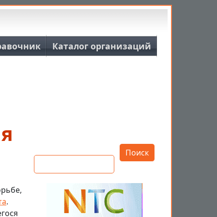
равочник
Каталог организаций
ля
Открыть настройки
Поиск
орьбе,
та
.
егося