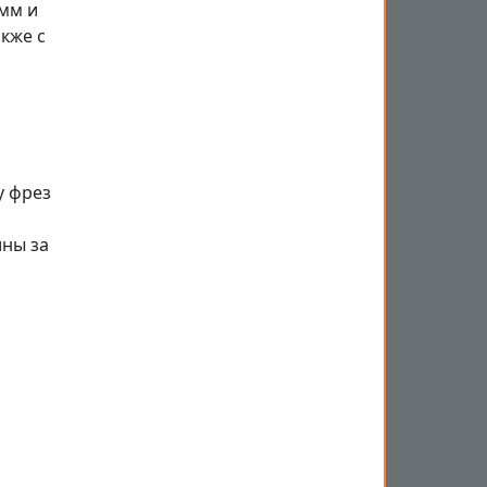
 мм и
кже с
у фрез
ны за