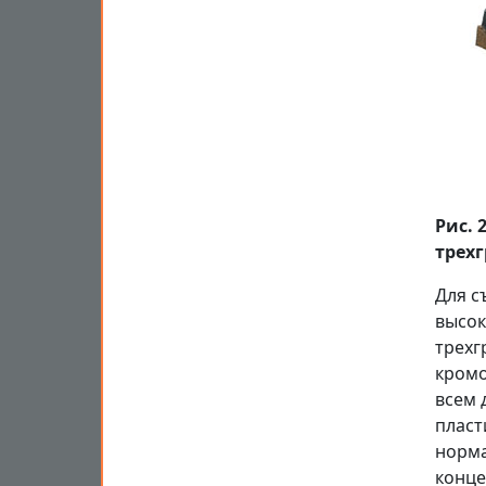
Рис.
трех
Для с
высок
трехг
кромо
всем 
пласт
норма
конце