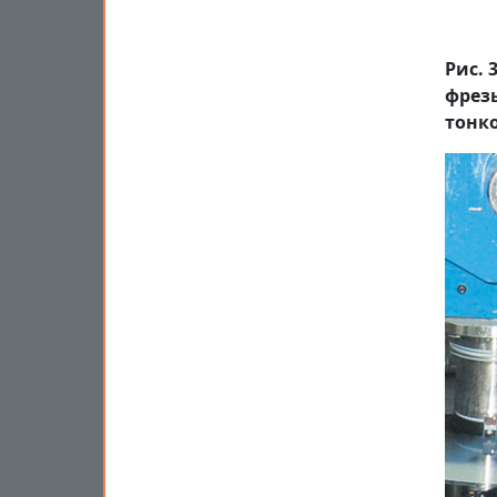
Рис. 
фрез
тонк