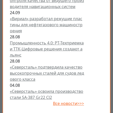
онтроля качества от ведущего произ
водителя навигационных систем
24.09
«Вириал» разработал режущие плас
тины для нефтегазового машиностр
оения
28.08
Промышленность 4.0: РТ-Техприемка
и ТТК-Цифровые решения создают а
льянс
28.08
«Северсталь» подтвердила качество
высокопрочных сталей для судов лед
ового класса
04.08
«Северсталь» освоила производство
стали SA-387 Gr22 Cl2
Все новости>>>