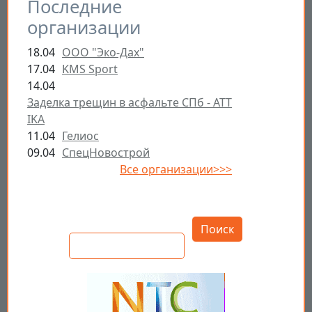
Последние
организации
18.04
ООО "Эко-Дах"
17.04
KMS Sport
14.04
Заделка трещин в асфальте СПб - ATT
IKA
11.04
Гелиос
09.04
СпецНовострой
Все организации>>>
Открыть настройки
Поиск