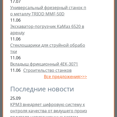
17.07
Универсальный фрезерный станок п
о металлу TRIOD MMF-50D
11.06
Экскаватор-погрузчик КаМаз 6520 в
аренду
11.06
Стеклошарики для струйной обрабо
тки
11.06
Вкладыш фрикционный 4ЕК-3071
11.06
Строительство станков
Все предложения>>>
Последние новости
25.09
КРМЗ внедряет цифровую систему к
онтроля качества от ведущего произ
водителя навигационных систем