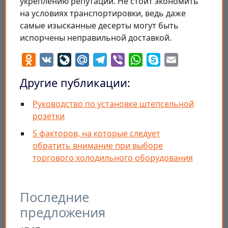
укреплению репутации. Не стоит экономить
на условиях транспортировки, ведь даже
самые изысканные десерты могут быть
испорчены неправильной доставкой.
Odnoklassniki
VK
LiveJournal
Mail.Ru
Telegram
Viber
WhatsApp
Skype
Email
Другие публикации:
Руководство по установке штепсельной
розетки
5 факторов, на которые следует
обратить внимание при выборе
торгового холодильного оборудования
Последние
предложения