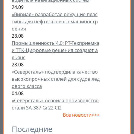
24.09
«Вириал» разработал режущие плас
тины для нефтегазового машиностр
оения
28.08
Промышленность 4.0: РТ-Техприемка
и ТТК-Цифровые решения создают а
льянс
28.08
«Северсталь» подтвердила качество
высокопрочных сталей для судов лед
ового класса
04.08
«Северсталь» освоила производство
стали SA-387 Gr22 Cl2
Все новости>>>
Последние