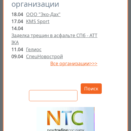
организации
18.04
ООО "Эко-Дах"
17.04
KMS Sport
14.04
Заделка трещин в асфальте СПб - ATT
IKA
11.04
Гелиос
09.04
СпецНовострой
Все организации>>>
Открыть настройки
Поиск