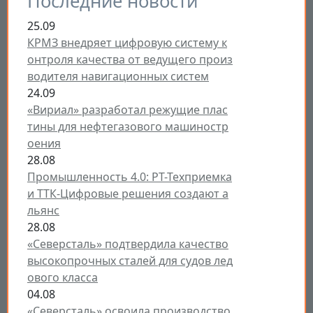
Последние новости
25.09
КРМЗ внедряет цифровую систему к
онтроля качества от ведущего произ
водителя навигационных систем
24.09
«Вириал» разработал режущие плас
тины для нефтегазового машиностр
оения
28.08
Промышленность 4.0: РТ-Техприемка
и ТТК-Цифровые решения создают а
льянс
28.08
«Северсталь» подтвердила качество
высокопрочных сталей для судов лед
ового класса
04.08
«Северсталь» освоила производство