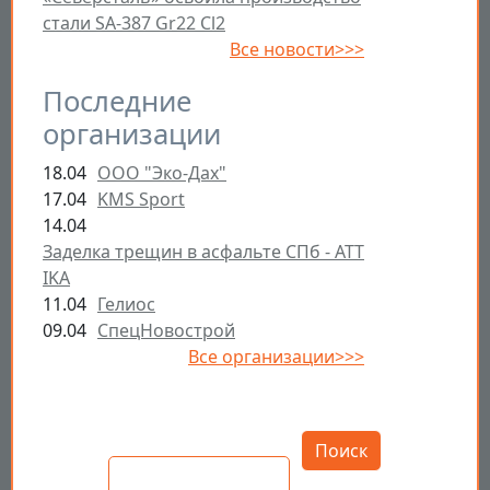
стали SA-387 Gr22 Cl2
Все новости>>>
Последние
организации
18.04
ООО "Эко-Дах"
17.04
KMS Sport
14.04
Заделка трещин в асфальте СПб - ATT
IKA
11.04
Гелиос
09.04
СпецНовострой
Все организации>>>
Открыть настройки
Поиск