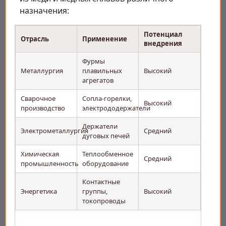
назначения:
Потенциал
Отрасль
Применение
внедрения
Фурмы
Металлургия
плавильных
Высокий
агрегатов
Сварочное
Сопла-горелки,
Высокий
производство
электрододержатели
Держатели
Электрометаллургия
Средний
дуговых печей
Химическая
Теплообменное
Средний
промышленность
оборудование
Контактные
Энергетика
группы,
Высокий
токопроводы