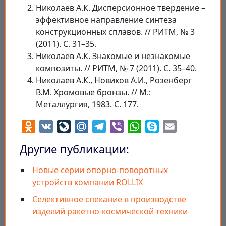
Николаев А.К. Дисперсионное твердение –
эффективное направление синтеза
конструкционных сплавов. // РИТМ, № 3
(2011). С. 31–35.
Николаев А.К. Знакомые и незнакомые
композиты. // РИТМ, № 7 (2011). С. 35–40.
Николаев А.К., Новиков А.И., Розенберг
В.М. Хромовые бронзы. // М.:
Металлургия, 1983. С. 177.
Odnoklassniki
VK
LiveJournal
Mail.Ru
Telegram
Viber
WhatsApp
Skype
Email
Другие публикации:
Новые серии опорно-поворотных
устройств компании ROLLIX
Селективное спекание в производстве
изделий ракетно-космической техники