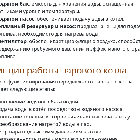
одяной бак
: ёмкость для хранения воды, оснащённая
атчиками уровня и температуры.
одяной насос
: обеспечивает подачу воды в котёл.
опливный резервуар и насос
: предназначены для пода
оплива, необходимого для нагрева воды.
ентилятор
: обеспечивает циркуляцию воздуха, способс
оддержанию требуемого давления и эффективного сгор
оплива.
нцип работы парового котла
сс функционирования передвижного парового котла
ает следующие этапы:
аполнение водяного бака водой.
одача воды в котёл посредством водяного насоса.
ажигание топлива, которое начинает нагревать воду.
реобразование нагретой воды в пар.
бор пара под высоким давлением в котле.
аправленность пара к месту его использования.