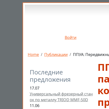
Перейти к основному содержанию
Войти
Строка навигации
Home
Публикации
ППУА: Передвижны
П
Последние
п
предложения
к
17.07
Универсальный фрезерный стан
п
ок по металлу TRIOD MMF-50D
11.06