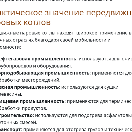
актическое значение передвиж
овых котлов
вижные паровые котлы находят широкое применение в
чных отраслях благодаря своей мобильности и
омности:
ефтегазовая промышленность
: используются для очи
рубопроводов и оборудования.
орнодобывающая промышленность
: применяются дл
бработки месторождений.
есная промышленность
: используются для сушки
ревесины.
ищевая промышленность
: применяются для термичес
бработки продуктов.
троительство
: используются для подогрева асфальтовы
етонных смесей.
ранспорт
: применяются для отогрева грузов и техничес