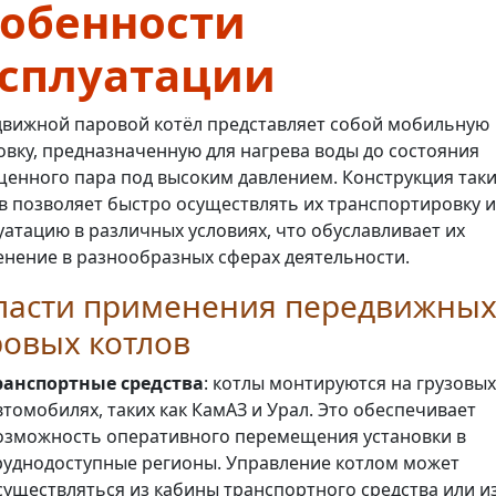
собенности
ксплуатации
вижной паровой котёл представляет собой мобильную
овку, предназначенную для нагрева воды до состояния
енного пара под высоким давлением. Конструкция так
в позволяет быстро осуществлять их транспортировку и
уатацию в различных условиях, что обуславливает их
нение в разнообразных сферах деятельности.
ласти применения передвижны
овых котлов
ранспортные средства
: котлы монтируются на грузовых
втомобилях, таких как КамАЗ и Урал. Это обеспечивает
озможность оперативного перемещения установки в
руднодоступные регионы. Управление котлом может
существляться из кабины транспортного средства или и