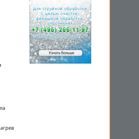
и
ла
нагрев