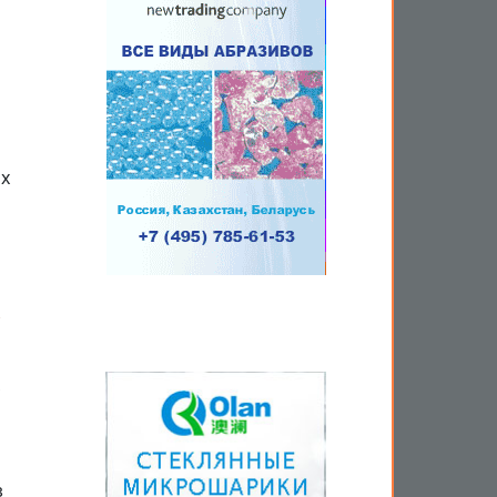
их
х
з