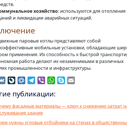
редств.
оммунальное хозяйство
: используются для отопления
даний и ликвидации аварийных ситуаций.
ключение
вижные паровые котлы представляют собой
оэффективные мобильные установки, обладающие ши
ром применения. Их способность к быстрой транспорти
ономная работа делают их незаменимыми в различных
лях промышленности и инфраструктуры.
dnoklassniki
VK
LiveJournal
Mail.Ru
Telegram
Viber
WhatsApp
Skype
Email
гие публикации:
чему фасадные материалы — ключ к снижению затрат н
служивание здания
чем нужны угловые отбойники на стенах в общественны