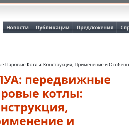
Основная навигация
Новости
Публикации
Предложения
Сп
е Паровые Котлы: Конструкция, Применение и Особенн
ПУА: передвижные
аровые котлы:
онструкция,
рименение и