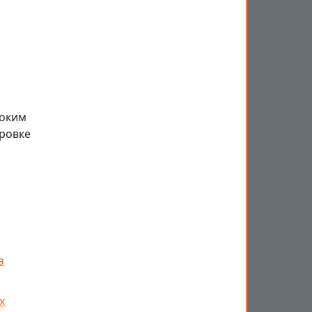
роким
ровке
а
х