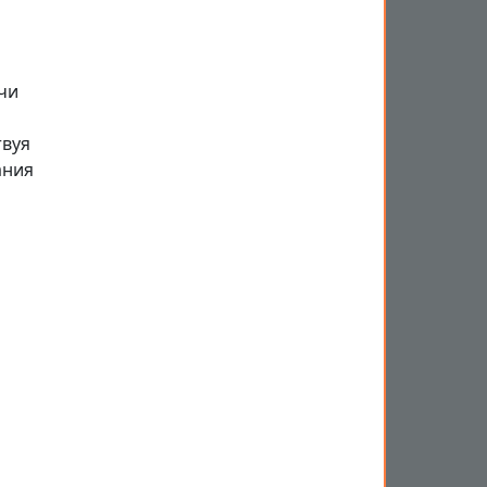
чи
твуя
ания