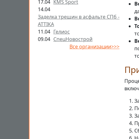
17.04
KMS Sport
В
14.04
д
Заделка трещин в асфальте СПб -
В
ATTIKA
Т
11.04
Гелиос
т
09.04
СпецНовострой
В
Все организации>>>
п
т
При
Проце
включ
З
П
З
П
С
Н