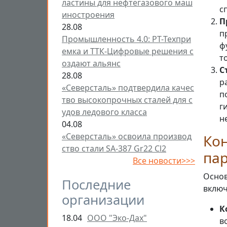
ластины для нефтегазового маш
с
иностроения
П
28.08
п
Промышленность 4.0: РТ-Техпри
ф
емка и ТТК-Цифровые решения с
т
оздают альянс
С
28.08
р
«Северсталь» подтвердила качес
п
тво высокопрочных сталей для с
г
удов ледового класса
н
04.08
«Северсталь» освоила производ
Ко
ство стали SA-387 Gr22 Cl2
пар
Все новости>>>
Основ
Последние
включ
организации
К
18.04
ООО "Эко-Дах"
в