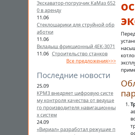
о
Экскаватор-погрузчик КаМаз 652
0 в аренду
э
11.06
Стеклошарики для струйной обр
аботки
Перед
11.06
устан
Вкладыш фрикционный 4ЕК-3071
насыщ
11.06
Строительство станков
котло
Все предложения>>>
экспл
приме
Последние новости
Об
25.09
пар
КРМЗ внедряет цифровую систе
му контроля качества от ведуще
Т
го производителя навигационны
а
х систем
в
24.09
т
«Вириал» разработал режущие п
о