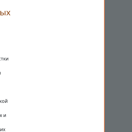
ных
стки
я
кой
х и
ких