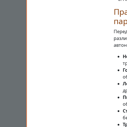
Пр
пар
Перед
разли
автон
Н
т
Г
о
Л
д
П
о
С
б
Т