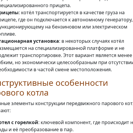
пециализированного прицепа.
рицепы
: котёл транспортируется в качестве груза на
рицепе, где он подключается к автономному генератору,
ункционирующему на бензиновом или электрическом
опливе.
тационарная установка
: в некоторых случаях котёл
азмещается на специализированной платформе и не
одлежит транспортировке. Этот вариант является менее
ибким, но экономически целесообразным при отсутстви
еобходимости в частой смене местоположения.
нструктивные особенности
ового котла
ные элементы конструкции передвижного парового кот
ают:
отел с горелкой
: ключевой компонент, где происходит 
оды и её преобразование в пар.