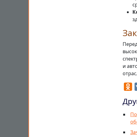
с
К
з
За
Перед
высок
спект
и авт
отрас
O
Дру
По
об
За