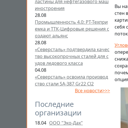
ластины для нефтегазового маш
Вы на
иностроения
стен 
28.08
карти
Промышленность 4.0: РТ-Техпри
себя 
емка и ТТК-Цифровые решения с
поток
оздают альянс
28.08
Углов
«Северсталь» подтвердила качес
опере
тво высокопрочных сталей для с
снижа
удов ледового класса
сохра
04.08
почем
«Северсталь» освоила производ
опция
ство стали SA-387 Gr22 Cl2
Все новости>>>
Последние
организации
18.04
ООО "Эко-Дах"