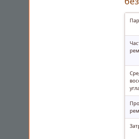
без
Пар
Час
рем
Сре
вос
угл
Про
рем
Зат