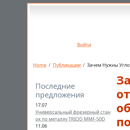
Перейти к основному содержанию
Войти
Строка навигации
Home
Публикации
Зачем Нужны Угло
З
Последние
от
предложения
о
17.07
Универсальный фрезерный стан
по
ок по металлу TRIOD MMF-50D
11.06