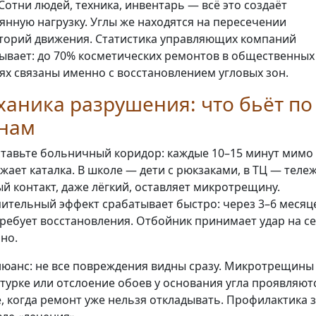
 Сотни людей, техника, инвентарь — всё это создаёт
янную нагрузку. Углы же находятся на пересечении
торий движения. Статистика управляющих компаний
ывает: до 70% косметических ремонтов в общественных
ях связаны именно с восстановлением угловых зон.
аника разрушения: что бьёт по
енам
тавьте больничный коридор: каждые 10–15 минут мимо 
жает каталка. В школе — дети с рюкзаками, в ТЦ — тележ
й контакт, даже лёгкий, оставляет микротрещину.
ительный эффект срабатывает быстро: через 3–6 месяц
требует восстановления. Отбойник принимает удар на се
но.
нюанс: не все повреждения видны сразу. Микротрещины
турке или отслоение обоев у основания угла проявляют
, когда ремонт уже нельзя откладывать. Профилактика 