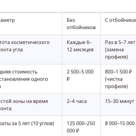
аметр
Без
С отбойник
отбойников
тота косметического
Каждые 6–
Раз в 5–7 лет
онта угла
12 месяцев
(замена
профиля)
дняя стоимость
2 500–5 000
800–1 500 ₽
становления одного
₽
(чистка
а
профиля)
стой зоны на время
2–4 часа
15–30 минут
онта
раты за 5 лет (10 углов)
125 000–250
8 000–15 000
000 ₽