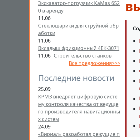
в
Экскаватор-погрузчик КаМаз 652
0 в аренду
11.06
Стеклошарики для струйной обр
Со
аботки
11.06
Вкладыш фрикционный 4ЕК-3071
11.06
Строительство станков
Все предложения>>>
Последние новости
25.09
КРМЗ внедряет цифровую систе
му контроля качества от ведуще
го производителя навигационны
х систем
24.09
«Вириал» разработал режущие п