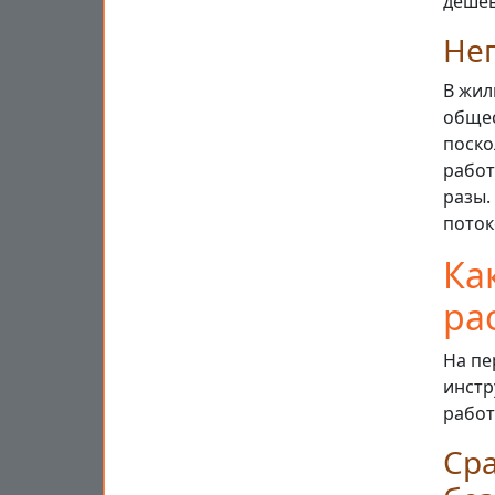
дешев
Неп
В жил
общес
поско
работ
разы.
поток
Ка
ра
На пе
инстр
работ
Сра