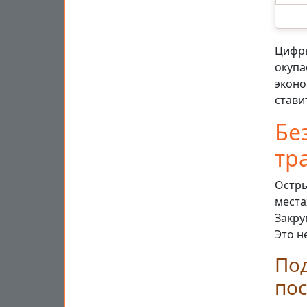
Цифры
окупа
эконо
стави
Бе
тр
Остры
места
Закру
Это н
По
по