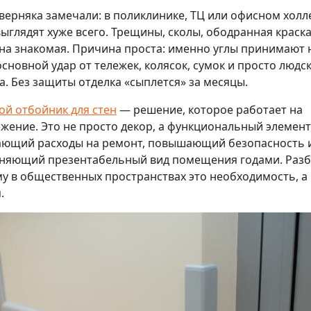
верняка замечали: в поликлинике, ТЦ или офисном холл
выглядят хуже всего. Трещины, сколы, ободранная краск
на знакомая. Причина проста: именно углы принимают 
основной удар от тележек, колясок, сумок и просто людс
а. Без защиты отделка «сыплется» за месяцы.
ой отбойник для стен
— решение, которое работает на
жение. Это не просто декор, а функциональный элемент
ющий расходы на ремонт, повышающий безопасность 
няющий презентабельный вид помещения годами. Разб
у в общественных пространствах это необходимость, а
.