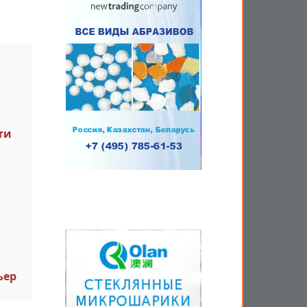
ти
ьер