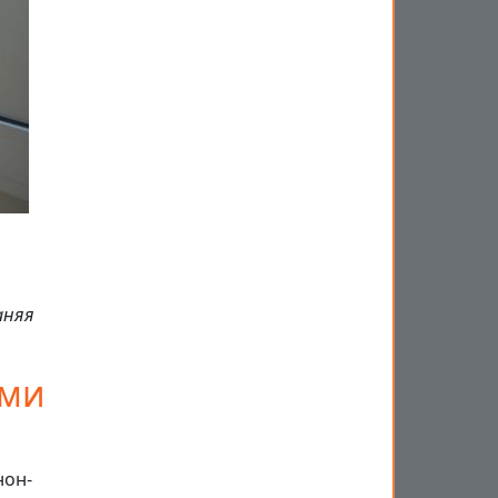
аняя
ыми
нон-