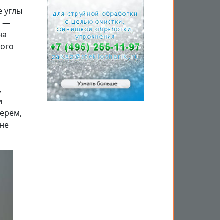
е углы
а —
на
кого
,
и
ерём,
 не