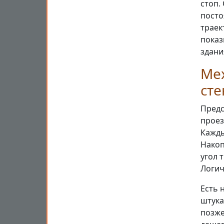
стоп.
посто
траек
показ
здани
Мех
ст
Предс
проез
Кажды
Накоп
угол 
Логич
Есть 
штука
позже