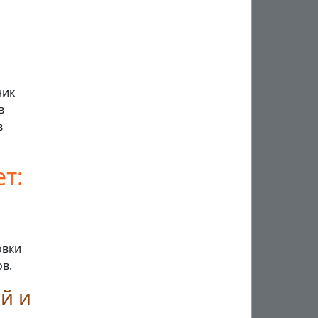
ник
в
в
т:
овки
в.
й и