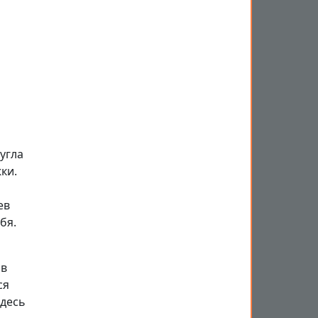
угла
ки.
ев
бя.
 в
ся
здесь