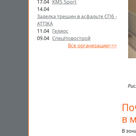
17.04
KMS Sport
14.04
Заделка трещин в асфальте СПб -
ATTIKA
11.04
Гелиос
09.04
СпецНовострой
Все организации>>>
Рис
По
в 
В зон