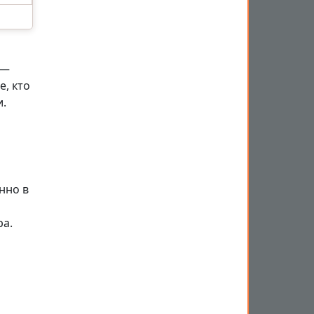
 —
е, кто
и.
нно в
ра.