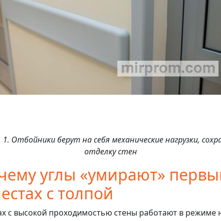
. 1. Отбойники берут на себя механические нагрузки, сохр
отделку стен
чему углы «умирают» перв
местах с толпой
ах с высокой проходимостью стены работают в режиме 