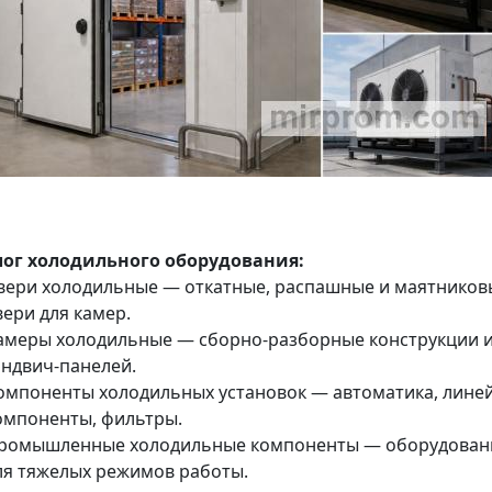
лог холодильного оборудования:
вери холодильные — откатные, распашные и маятников
вери для камер.
амеры холодильные — сборно-разборные конструкции 
эндвич-панелей.
омпоненты холодильных установок — автоматика, лине
омпоненты, фильтры.
ромышленные холодильные компоненты — оборудован
ля тяжелых режимов работы.