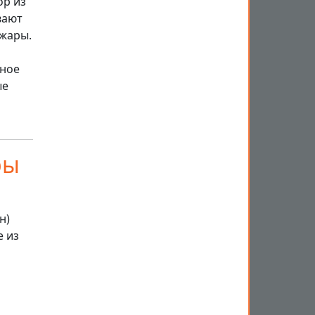
ор из
вают
 жары.
вное
ые
ры
н)
е из