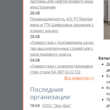
ластины для нефтегазового маш
иностроения
28.08
Промышленность 4.0: РТ-Техпри
емка и ТТК-Цифровые решения с
оздают альянс
28.08
«Северсталь» подтвердила качес
тво высокопрочных сталей для с
удов ледового класса
Ката
04.08
Д
«Северсталь» освоила производ
д
ство стали SA-387 Gr22 Cl2
К
Все новости>>>
с
К
Последние
к
организации
П
д
18.04
ООО "Эко-Дах"