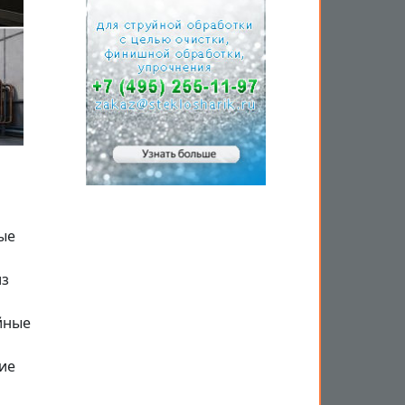
ые
из
йные
ие