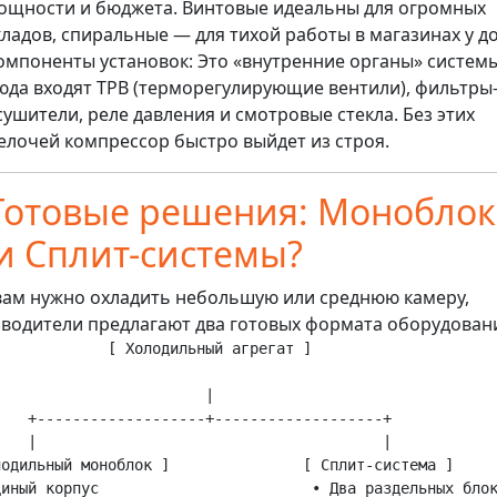
ощности и бюджета. Винтовые идеальны для огромных
кладов, спиральные — для тихой работы в магазинах у д
омпоненты установок: Это «внутренние органы» системы
юда входят ТРВ (терморегулирующие вентили), фильтры
сушители, реле давления и смотровые стекла. Без этих
елочей компрессор быстро выйдет из строя.
 Готовые решения: Монобло
и Сплит-системы?
вам нужно охладить небольшую или среднюю камеру,
водители предлагают два готовых формата оборудован
            [ Холодильный агрегат ]

                       |

    +-------------------+-------------------+

    |                                       |

лодильный моноблок ]               [ Сплит-система ]

диный корпус                        • Два раздельных блок