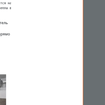
тся на улицу

тель
прямо