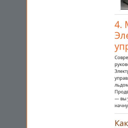
4.
Эл
уп
Совре
руков
Элект
управ
льдом
Продв
— вы 
начну
Как