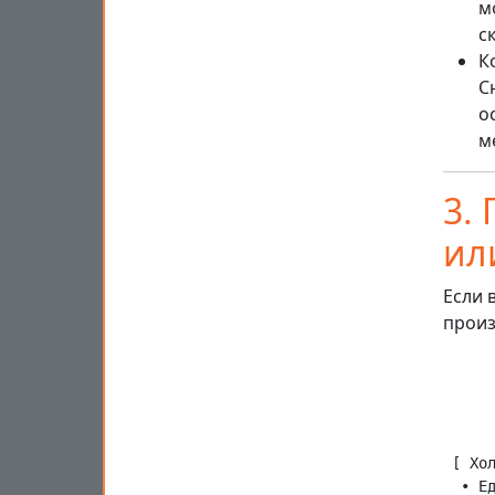
м
с
К
С
о
м
3.
ил
Если 
произ
      
      
     
     
 [ Хо
  • Е