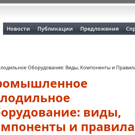
Основная навигация
Новости
Публикации
Предложения
Сп
одильное Оборудование: Виды, Компоненты и Правил
ромышленное
олодильное
борудование: виды,
омпоненты и правила