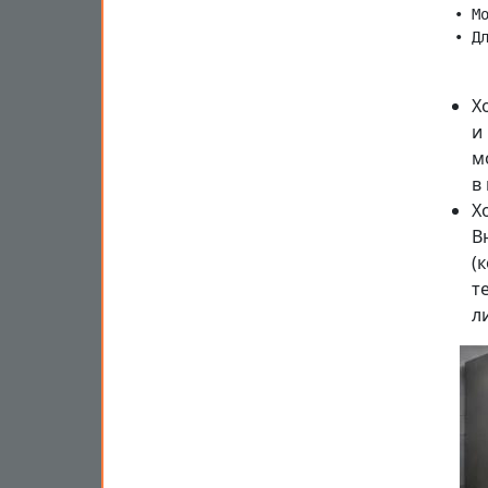
  • М
Х
и
м
в
Х
В
(
т
л