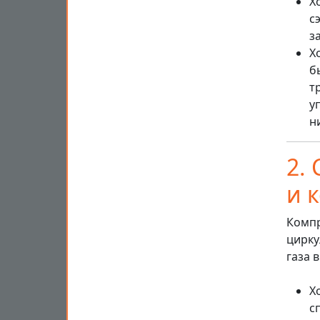
Х
с
з
Х
б
т
у
н
2.
и 
Компр
цирку
газа 
Х
с