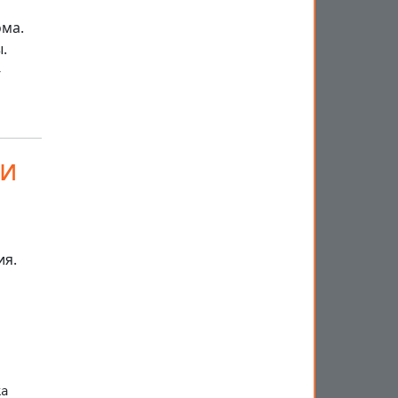
ома.
.
-
ки
ия.
а
