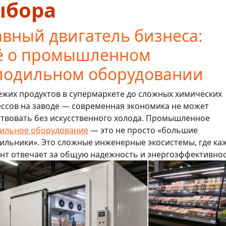
ыбора
авный двигатель бизнеса:
ё о промышленном
лодильном оборудовании
ежих продуктов в супермаркете до сложных химических
ссов на заводе — современная экономика не может
твовать без искусственного холода. Промышленное
ильное оборудование
— это не просто «большие
ильники». Это сложные инженерные экосистемы, где ка
нт отвечает за общую надежность и энергоэффективнос