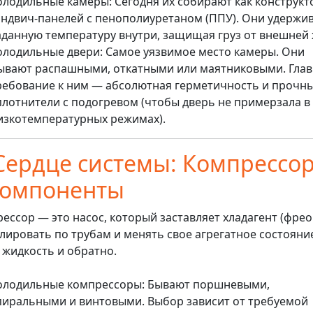
олодильные камеры: Сегодня их собирают как конструкт
эндвич-панелей с пенополиуретаном (ППУ). Они удержи
аданную температуру внутри, защищая груз от внешней
олодильные двери: Самое уязвимое место камеры. Они
ывают распашными, откатными или маятниковыми. Гла
ребование к ним — абсолютная герметичность и прочн
плотнители с подогревом (чтобы дверь не примерзала в
изкотемпературных режимах).
 Сердце системы: Компрессо
компоненты
ессор — это насос, который заставляет хладагент (фрео
лировать по трубам и менять свое агрегатное состояни
в жидкость и обратно.
олодильные компрессоры: Бывают поршневыми,
пиральными и винтовыми. Выбор зависит от требуемой