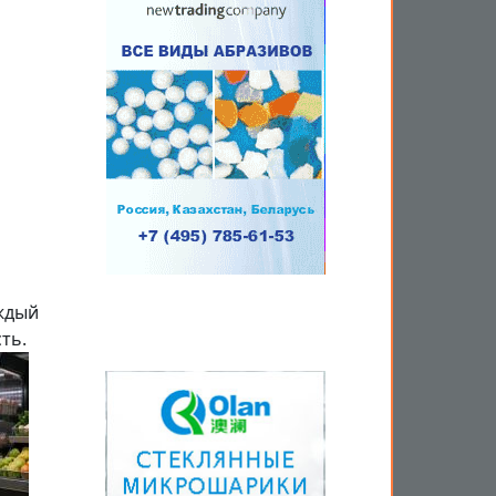
ждый
ть.