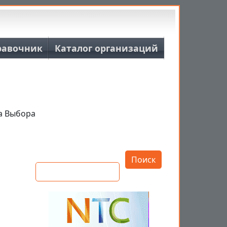
равочник
Каталог организаций
а Выбора
Открыть настройки
Поиск