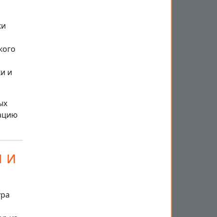
ки
кого
и и
ых
рацию
 и
ура