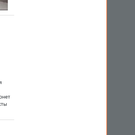
я
рнет
кты