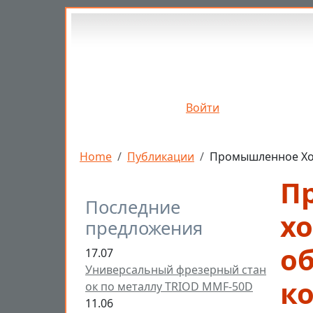
Перейти к основному содержанию
Войти
Строка навигации
Home
Публикации
Промышленное Хол
П
Последние
х
предложения
о
17.07
Универсальный фрезерный стан
к
ок по металлу TRIOD MMF-50D
11.06