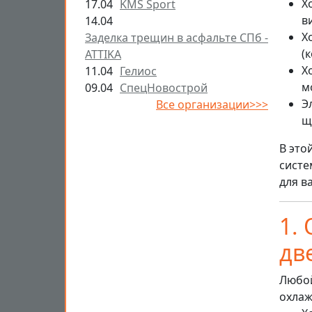
Х
17.04
KMS Sport
в
14.04
Х
Заделка трещин в асфальте СПб -
(
ATTIKA
Х
11.04
Гелиос
м
09.04
СпецНовострой
Э
Все организации>>>
щ
В это
систе
для в
1.
дв
Любой
охлаж