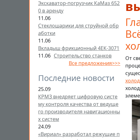
в
Экскаватор-погрузчик КаМаз 652
0 в аренду
11.06
Гл
Стеклошарики для струйной обр
Вс
аботки
11.06
хо
Вкладыш фрикционный 4ЕК-3071
11.06
Строительство станков
От св
Все предложения>>>
проце
сущес
Последние новости
холод
холод
25.09
элеме
КРМЗ внедряет цифровую систе
му контроля качества от ведуще
го производителя навигационны
х систем
24.09
«Вириал» разработал режущие п