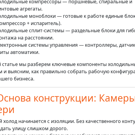
олодильные компрессоры — поршневые, спиральные и
интовые агрегаты.
олодильные моноблоки — готовые к работе единые бло
компрессор + испаритель).
олодильные сплит-системы — раздельные блоки для гиб
онтажа на расстоянии.
лектронные системы управления — контроллеры, датчик
иты автоматики.
й статье мы разберем ключевые компоненты холодильн
м и выясним, как правильно собрать рабочую конфигу
ашего бизнеса.
 Основа конструкции: Камеры
ери
 холод начинается с изоляции. Без качественного конт
дать улицу слишком дорого.