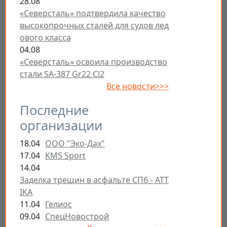
28.08
«Северсталь» подтвердила качество
высокопрочных сталей для судов лед
ового класса
04.08
«Северсталь» освоила производство
стали SA-387 Gr22 Cl2
Все новости>>>
Последние
организации
18.04
ООО "Эко-Дах"
17.04
KMS Sport
14.04
Заделка трещин в асфальте СПб - ATT
IKA
11.04
Гелиос
09.04
СпецНовострой