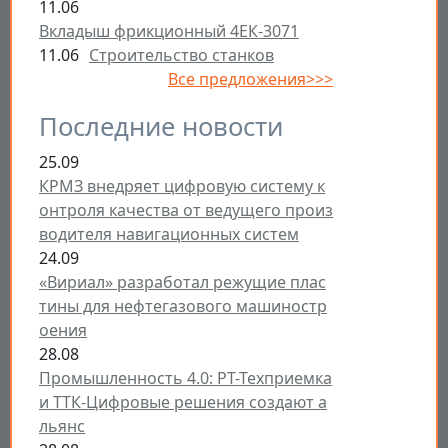
11.06
Вкладыш фрикционный 4ЕК-3071
11.06
Строительство станков
Все предложения>>>
Последние новости
25.09
КРМЗ внедряет цифровую систему к
онтроля качества от ведущего произ
водителя навигационных систем
24.09
«Вириал» разработал режущие плас
тины для нефтегазового машиностр
оения
28.08
Промышленность 4.0: РТ-Техприемка
и ТТК-Цифровые решения создают а
льянс