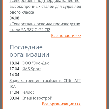
«Северсталь» подтвердила качество
высокопрочных сталей для судов лед
ового класса
04.08
«Северсталь» освоила производство
стали SA-387 Gr22 Cl2
Все новости>>>
Последние
организации
18.04
ООО "Эко-Дах"
17.04
KMS Sport
14.04
Заделка трещин в асфальте СПб - ATT
IKA
11.04
Гелиос
09.04
СпецНовострой
Все организации>>>