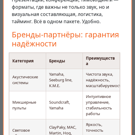
форматы, где важны не только звук, но и
визуальная составляющая, логистика,
тайминг. Всё в одном пакете. Удобно.
Бренды-партнёры: гарантия
надёжности
Преимуществ
Категория
Бренды
а
Yamaha,
Чистота звука,
Акустические
Seeburg line,
надёжность,
системы
К.М.Е.
масштабируемость
Интуитивное
Микшерные
Soundcraft,
управление,
пульты
Yamaha
стабильность
работы
Яркость,
ClayPaky, MAC,
Световое
точность
Martin, Hog,