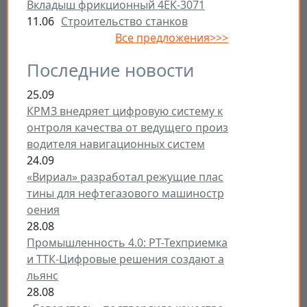
Вкладыш фрикционный 4ЕК-3071
11.06
Строительство станков
Все предложения>>>
Последние новости
25.09
КРМЗ внедряет цифровую систему к
онтроля качества от ведущего произ
водителя навигационных систем
24.09
«Вириал» разработал режущие плас
тины для нефтегазового машиностр
оения
28.08
Промышленность 4.0: РТ-Техприемка
и ТТК-Цифровые решения создают а
льянс
28.08